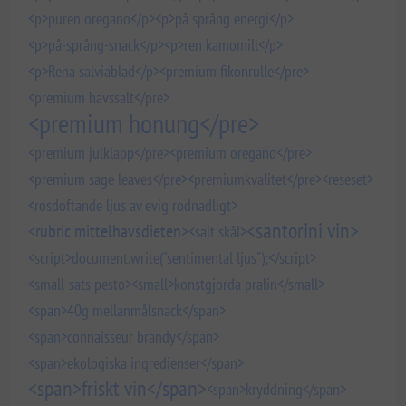
<p>puren oregano</p>
<p>på språng energi</p>
<p>på-språng-snack</p>
<p>ren kamomill</p>
<p>Rena salviablad</p>
<premium fikonrulle</pre>
<premium havssalt</pre>
<premium honung</pre>
<premium julklapp</pre>
<premium oregano</pre>
<premium sage leaves</pre>
<premiumkvalitet</pre>
<reseset>
<rosdoftande ljus av evig rodnadligt>
<santorini vin>
<rubric mittelhavsdieten>
<salt skål>
<script>document.write("sentimental ljus");</script>
<small-sats pesto>
<small>konstgjorda pralin</small>
<span>40g mellanmålsnack</span>
<span>connaisseur brandy</span>
<span>ekologiska ingredienser</span>
<span>friskt vin</span>
<span>kryddning</span>