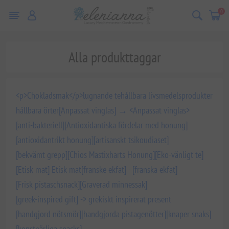
0
Alla produkttaggar
<p>Chokladsmak</p>
lugnande te
hållbara livsmedelsprodukter
hållbara örter
[Anpassat vinglas] → <Anpassat vinglas>
[anti-bakteriell]
[Antioxidantiska fördelar med honung]
[antioxidantrikt honung]
[artisanskt tsikoudiaset]
[bekvämt grepp]
[Chios Mastixharts Honung]
[Eko-vänligt te]
[Etisk mat] Etisk mat
[franske ekfat] - [franska ekfat]
[Frisk pistaschsnack]
[Graverad minnessak]
[greek-inspired gift] -> grekiskt inspirerat present
[handgjord nötsmör]
[handgjorda pistagenötter]
[knaper snaks]
[konstnärliga snacks]