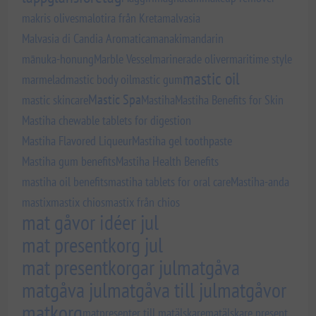
makris olives
malotira från Kreta
malvasia
Malvasia di Candia Aromatica
manaki
mandarin
mānuka-honung
Marble Vessel
marinerade oliver
maritime style
mastic oil
marmelad
mastic body oil
mastic gum
Mastic Spa
mastic skincare
Mastiha
Mastiha Benefits for Skin
Mastiha chewable tablets for digestion
Mastiha Flavored Liqueur
Mastiha gel toothpaste
Mastiha gum benefits
Mastiha Health Benefits
mastiha oil benefits
mastiha tablets for oral care
Mastiha-anda
mastix
mastix chios
mastix från chios
mat gåvor idéer jul
mat presentkorg jul
mat presentkorgar jul
matgåva
matgåva jul
matgåva till jul
matgåvor
matkorg
matpresenter till matälskare
matälskare present