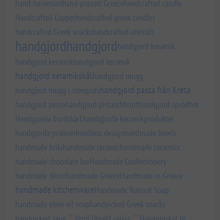
hand-harvested
hand-poured Greece
handcrafted candle
Handcrafted Copper
handcrafted greek candles
handcrafted Greek snacks
handcrafted utensils
handgjord
handgjord
handgjord keramik
handgjord keramik
handgjord keramik
handgjord keramikskål
handgjord mugg
handgjord pasta från Kreta
handgjord mugg i stengods
handgjord pesto
handgjord pistaschbrott
handgjord sprödhet
Handgjorda bordskärl.
handgjorda keramikprodukter
handgjorda pralinér
handless design
handmade bowls
handmade briki
handmade ceramic
handmade ceramics
handmade chocolate bar
Handmade Confectionery
handmade decor
handmade Greece
Handmade in Greece
handmade kitchenware
Handmade Natural Soap
handmade olive oil soap
handpicked Greek snacks
handpicked sage ```html Utvald salvia ```
Handplockat te