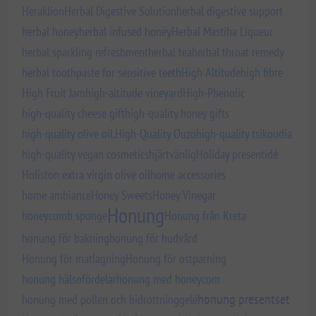
Heraklion
Herbal Digestive Solution
herbal digestive support
herbal honey
herbal infused honey
Herbal Mastiha Liqueur
herbal sparkling refreshment
herbal tea
herbal throat remedy
herbal toothpaste for sensitive teeth
High Altitude
high fibre
High Fruit Jam
high-altitude vineyard
High-Phenolic
high-quality cheese gift
high-quality honey gifts
high-quality olive oil.
High-Quality Ouzo
high-quality tsikoudia
high-quality vegan cosmetics
hjärtvänlig
Holiday presentidé
Holiston extra virgin olive oil
home accessories
home ambiance
Honey Sweets
Honey Vinegar
Honung
honeycomb sponge
Honung från Kreta
honung för bakning
honung för hudvård
Honung för matlagning
Honung för ostparning
honung hälsofördelar
honung med honeycom
honung presentset
honung med pollen och bidrottninggelé