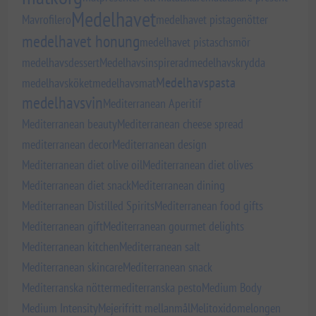
Medelhavet
Mavrofilero
medelhavet pistagenötter
medelhavet honung
medelhavet pistaschsmör
medelhavsdessert
Medelhavsinspirerad
medelhavskrydda
Medelhavspasta
medelhavsköket
medelhavsmat
medelhavsvin
Mediterranean Aperitif
Mediterranean beauty
Mediterranean cheese spread
mediterranean decor
Mediterranean design
Mediterranean diet olive oil
Mediterranean diet olives
Mediterranean diet snack
Mediterranean dining
Mediterranean Distilled Spirits
Mediterranean food gifts
Mediterranean gift
Mediterranean gourmet delights
Mediterranean kitchen
Mediterranean salt
Mediterranean skincare
Mediterranean snack
Mediterranska nötter
mediterranska pesto
Medium Body
Medium Intensity
Mejerifritt mellanmål
Melitoxido
melongen