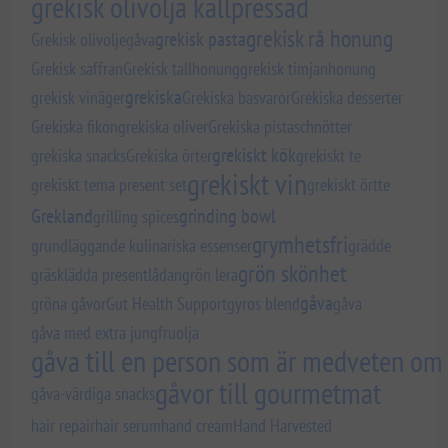
grekisk olivolja kallpressad
grekisk rå honung
grekisk pasta
Grekisk olivoljegåva
Grekisk saffran
Grekisk tallhonung
grekisk timjanhonung
grekiska
grekisk vinäger
Grekiska basvaror
Grekiska desserter
Grekiska fikon
grekiska oliver
Grekiska pistaschnötter
grekiskt kök
grekiska snacks
Grekiska örter
grekiskt te
grekiskt vin
grekiskt tema present set
grekiskt örtte
Grekland
grinding bowl
grilling spices
grymhetsfri
grundläggande kulinariska essenser
grädde
grön skönhet
gräsklädda presentlådan
grön lera
gåva
gröna gåvor
Gut Health Support
gyros blend
gåva
gåva med extra jungfruolja
gåva till en person som är medveten om 
gåvor till gourmetmat
gåva-värdiga snacks
hair repair
hair serum
hand cream
Hand Harvested