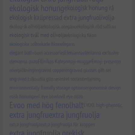
ekologisk honung
ekologisk honung rå
ekologisk kallpressad extra jungfruolivolja
ekologisk olivolja
ekologisk oregano
ekologisk röd saffran
ekologisk tvål med olivolja
ekologiska fikon
ekologiska soltorkade fikon
elegans
elegant bathroom accessories
Elenianna
elenianna exclusive
elenianna ouzo
Ellinikos Kafes
emoji-muggar
Emoji-presenter
energiökning
engraved copper
engraved glasses gift set
engraved tsikoudia glasses
enkel sort
entertaining
environmentally friendly storage options
ergonomisk design
etisk honung
evil eye bowl
evil eye ouzo
Evoo med hög fenolhalt
EVOO, high-phenolic
extra jungfru
extra jungfruolja
extra jungfruolja
extra jungfruolja för kroppen
extra jungfruolja grekisk