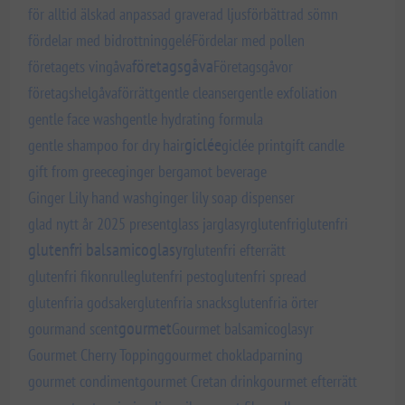
för alltid älskad anpassad graverad ljus
förbättrad sömn
fördelar med bidrottninggelé
Fördelar med pollen
företagsgåva
företagets vingåva
Företagsgåvor
företagshelgåva
förrätt
gentle cleanser
gentle exfoliation
gentle face wash
gentle hydrating formula
giclée
gentle shampoo for dry hair
giclée print
gift candle
gift from greece
ginger bergamot beverage
Ginger Lily hand wash
ginger lily soap dispenser
glad nytt år 2025 present
glass jar
glasyr
glutenfri
glutenfri
glutenfri balsamicoglasyr
glutenfri efterrätt
glutenfri fikonrulle
glutenfri pesto
glutenfri spread
glutenfria godsaker
glutenfria snacks
glutenfria örter
gourmet
gourmand scent
Gourmet balsamicoglasyr
Gourmet Cherry Topping
gourmet chokladparning
gourmet condiment
gourmet Cretan drink
gourmet efterrätt