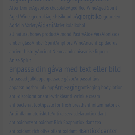
After Dinner
Agapitos chocolate
Aged Red Wine
Aged Spirit
Agiorgitiko
Aged Wine
aged-raki
aged-tsikoudia
agoureleo
Aidani
Agrielia Variety
Aktivt kol
alkohol
all-natural honey product
Almond Pastry
Aloe Vera
Alonissos
amber glass
Amber Spirit
Amphora Wine
Ancient Epidaurus
ancient history
Ancient Nemea
ande
anise
anise liqueur
Anise Spirit
anpassa din gåva med text eller bild
Anpassad julklapp
anpassade gåvor
Anpassat ljus
Anti-aging
anpassningsbar julklapp
anti-aging body lotion
anti-discoloration
anti-wrinkle
anti-wrinkle cream
antibacterial toothpaste for fresh breath
antiinflammatorisk
Antiinflammatoriskt te
Antika servisdelar
antioxidant
antioxidant
Antioxidant Rich Soap
antioxidant tea
antioxidanter
antioxidant-rich olive oil
antioxidant-rik