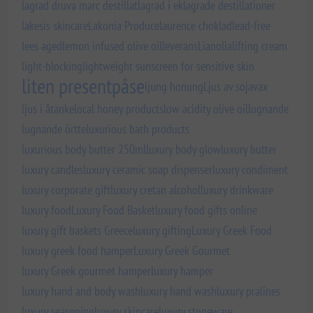
lagrad druva marc destillat
lagrad i ek
lagrade destillationer
lakesis skincare
Lakonia Produce
laurence choklad
lead-free
lees aged
lemon infused olive oil
leverans
Lianolia
lifting cream
light-blocking
lightweight sunscreen for sensitive skin
liten presentpåse
ljung honung
Ljus av sojavax
ljus i åtanke
local honey products
low acidity olive oil
lugnande
lugnande örtte
luxurious bath products
luxurious body butter 250ml
luxury body glow
luxury butter
luxury candles
luxury ceramic soap dispenser
luxury condiment
luxury corporate gift
luxury cretan alcohol
luxury drinkware
luxury food
Luxury Food Basket
luxury food gifts online
luxury gift baskets Greece
luxury gifting
Luxury Greek Food
luxury greek food hamper
Luxury Greek Gourmet
luxury Greek gourmet hamper
luxury hamper
luxury hand and body wash
luxury hand wash
luxury pralines
luxury seasoning
luxury skincare
luxury stoneware