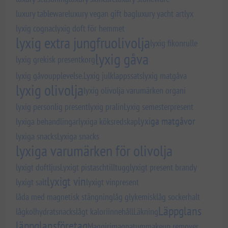
luxury tableware
luxury vegan gift bag
luxury yacht art
lyx
lyxig cognac
lyxig doft för hemmet
lyxig extra jungfruolivolja
lyxig fikonrulle
lyxig gåva
lyxig grekisk presentkorg
lyxig gåvoupplevelse.
Lyxig julklappssats
lyxig matgåva
lyxig olivolja
lyxig olivolja varumärken organi
lyxig personlig present
lyxig pralin
Lyxig semesterpresent
lyxiga matgåvor
lyxiga behandlingar
lyxiga köksredskap
lyxiga snacks
Lyxiga snacks
lyxiga varumärken för olivolja
lyxigt doftljus
Lyxigt pistaschtilltugg
lyxigt present brandy
lyxigt vin
lyxigt salt
lyxigt vinpresent
låda med magnetisk stängning
låg glykemisk
låg sockerhalt
Läppglans
lågkolhydratsnacks
lågt kaloriinnehåll
Läkning
läppglansföretag
Maggiri
magnatum
makeup remover