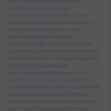
gourmet extra virgin olive oil
gourmet fikonrulle
gourmet flower honey
gourmet food gift
gourmet gift basket for foodies
gourmet gift Greece
gourmet Greek foods luxury hamper
Gourmet Greek rusk
gourmet honey 250g
gourmet honey for wellness
gourmet honey pack
gourmet honey product
gourmet honung
gourmet ingredient
Gourmet Jam
Gourmet kryddning
gourmet kök
Gourmet mediterransk mat
gourmet oil
gourmet olives for salads
gourmet organic honey
Gourmet pistachio brittle
gourmet pralin.
gourmet salt
gourmet presentidéer
gourmet sauce
gourmet treats from Greece
gourmet wooden gift set
Gourmetmat
gourmetpasta
gourmetgåva
gourmetmatkorg
gourmetpålägg
granatäpple
granatäpple & jordgubbe
granhonung
graverad vinflaska
Greek appetizer
Greek artisan
Greek Artisanal Chocolate
Greek bakery
Greek beauty