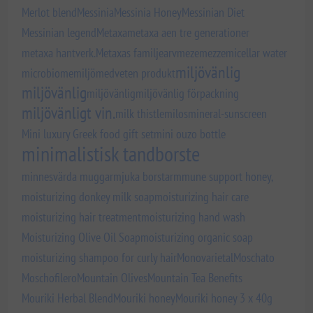
Merlot blend
Messinia
Messinia Honey
Messinian Diet
Messinian legend
Metaxa
metaxa aen tre generationer
metaxa hantverk.
Metaxas familjearv
meze
mezze
micellar water
miljövänlig
microbiome
miljömedveten produkt
miljövänlig
miljövänlig
miljövänlig förpackning
miljövänligt vin.
milk thistle
milos
mineral-sunscreen
Mini luxury Greek food gift set
mini ouzo bottle
minimalistisk tandborste
minnesvärda muggar
mjuka borstar
mmune support honey,
moisturizing donkey milk soap
moisturizing hair care
moisturizing hair treatment
moisturizing hand wash
Moisturizing Olive Oil Soap
moisturizing organic soap
moisturizing shampoo for curly hair
Monovarietal
Moschato
Moschofilero
Mountain Olives
Mountain Tea Benefits
Mouriki Herbal Blend
Mouriki honey
Mouriki honey 3 x 40g