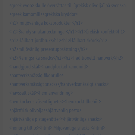
<greek evoo> skulle översättas till "grekisk olivolja" på svenska.
<greek kamomill>
<grekiska kryddor>
<h1> miljövänliga köksprodukter </h1>
<h1>Brandy smakanteckningar</h1>
<h1>Grekisk konfekt</h1>
<h1>Hållbart jordbruk</h1>
<h1>Hållbart skörd</h1>
<h2>miljövänlig presentuppsättning</h2>
<h2>Näringsrika snacks</h2>
<h2>Traditionellt hantverk</h2>
<handgjord skål>
<handplockad kamomill>
<hantverksmässig fikonrulle>
<hantverksmässigt snacks</hantverksmässigt snacks>
<havssalt skål>
<hem användning>
<hemkockens väsentligheter>
<hemkocktillbehör>
<hjärtfrisk olivolja>
<hjärtvänlig pesto>
<hjärtvänliga pistagenötter>
<hjärtvänliga snacks>
<honung till te>
<html> Miljövänliga snacks </html>