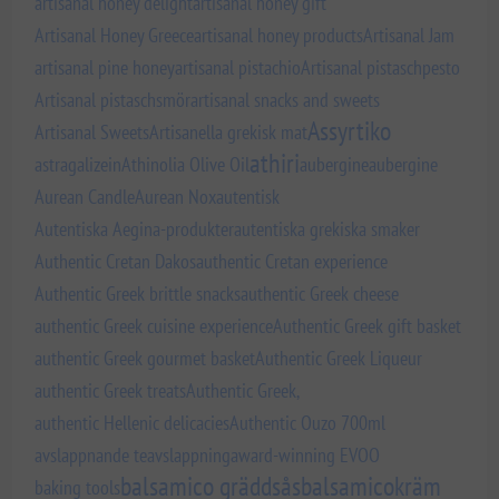
artisanal honey delight
artisanal honey gift
Artisanal Honey Greece
artisanal honey products
Artisanal Jam
artisanal pine honey
artisanal pistachio
Artisanal pistaschpesto
Artisanal pistaschsmör
artisanal snacks and sweets
Assyrtiko
Artisanal Sweets
Artisanella grekisk mat
athiri
astragalizein
Athinolia Olive Oil
aubergine
aubergine
Aurean Candle
Aurean Nox
autentisk
Autentiska Aegina-produkter
autentiska grekiska smaker
Authentic Cretan Dakos
authentic Cretan experience
Authentic Greek brittle snacks
authentic Greek cheese
authentic Greek cuisine experience
Authentic Greek gift basket
authentic Greek gourmet basket
Authentic Greek Liqueur
authentic Greek treats
Authentic Greek,
authentic Hellenic delicacies
Authentic Ouzo 700ml
avslappnande te
avslappning
award-winning EVOO
balsamico gräddsås
balsamicokräm
baking tools