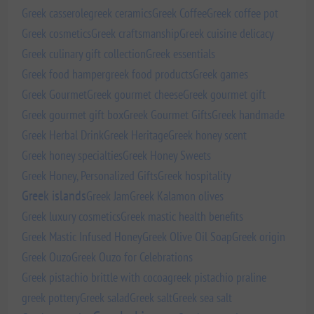
Greek casserole
greek ceramics
Greek Coffee
Greek coffee pot
Greek cosmetics
Greek craftsmanship
Greek cuisine delicacy
Greek culinary gift collection
Greek essentials
Greek food hamper
greek food products
Greek games
Greek Gourmet
Greek gourmet cheese
Greek gourmet gift
Greek gourmet gift box
Greek Gourmet Gifts
Greek handmade
Greek Herbal Drink
Greek Heritage
Greek honey scent
Greek honey specialties
Greek Honey Sweets
Greek Honey, Personalized Gifts
Greek hospitality
Greek islands
Greek Jam
Greek Kalamon olives
Greek luxury cosmetics
Greek mastic health benefits
Greek Mastic Infused Honey
Greek Olive Oil Soap
Greek origin
Greek Ouzo
Greek Ouzo for Celebrations
Greek pistachio brittle with cocoa
greek pistachio praline
greek pottery
Greek salad
Greek salt
Greek sea salt