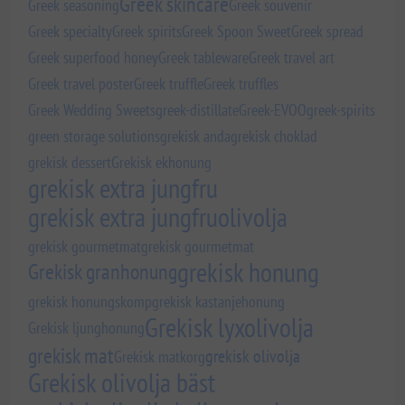
Greek skincare
Greek seasoning
Greek souvenir
Greek specialty
Greek spirits
Greek Spoon Sweet
Greek spread
Greek superfood honey
Greek tableware
Greek travel art
Greek travel poster
Greek truffle
Greek truffles
Greek Wedding Sweets
greek-distillate
Greek-EVOO
greek-spirits
green storage solutions
grekisk anda
grekisk choklad
grekisk dessert
Grekisk ekhonung
grekisk extra jungfru
grekisk extra jungfruolivolja
grekisk gourmetmat
grekisk gourmetmat
grekisk honung
Grekisk granhonung
grekisk honungskomp
grekisk kastanjehonung
Grekisk lyxolivolja
Grekisk ljunghonung
grekisk mat
grekisk olivolja
Grekisk matkorg
Grekisk olivolja bäst