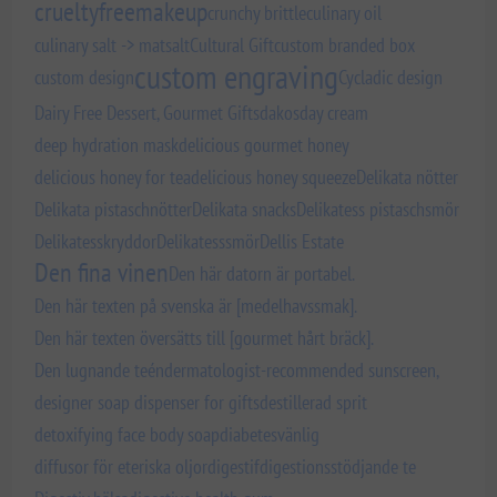
crueltyfreemakeup
crunchy brittle
culinary oil
culinary salt -> matsalt
Cultural Gift
custom branded box
custom engraving
custom design
Cycladic design
Dairy Free Dessert, Gourmet Gifts
dakos
day cream
deep hydration mask
delicious gourmet honey
delicious honey for tea
delicious honey squeeze
Delikata nötter
Delikata pistaschnötter
Delikata snacks
Delikatess pistaschsmör
Delikatesskryddor
Delikatesssmör
Dellis Estate
Den fina vinen
Den här datorn är portabel.
Den här texten på svenska är [medelhavssmak].
Den här texten översätts till [gourmet hårt bräck].
Den lugnande teén
dermatologist-recommended sunscreen,
designer soap dispenser for gifts
destillerad sprit
detoxifying face body soap
diabetesvänlig
diffusor för eteriska oljor
digestif
digestionsstödjande te