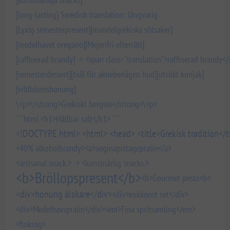
[long-lasting] Swedish translation: långvarig
[Lyxig semesterpresent]
[mandelgrekiska sötsaker]
[medelhavet oregano]
[Mejerifri efterrätt]
[raffinerad brandy] -> <span class="translation">raffinerad brandy<
[semesterdessert]
[tvål för aknebenägen hud]
[utsökt konjak]
[vildblomshonung]
\<p>\<strong>Grekiskt bergste</strong>\<p>
```html <h1>Hållbar salt</h1> ```
<!DOCTYPE html> <html> <head> <title>Grekisk tradition</titl
<40% alkoholbrandy>
<a>aeginapistagepralin</a>
<artisanal snack.> -> <konstnärlig snacks.>
<b>Bröllopspresent</b>
<b>Gourmet pesto<b>
<div>honung älskare</div>
<div>kokkonst set</div>
<div>Medelhavspralin</div>
<em>Fina spritsamling</em>
<finkrog>