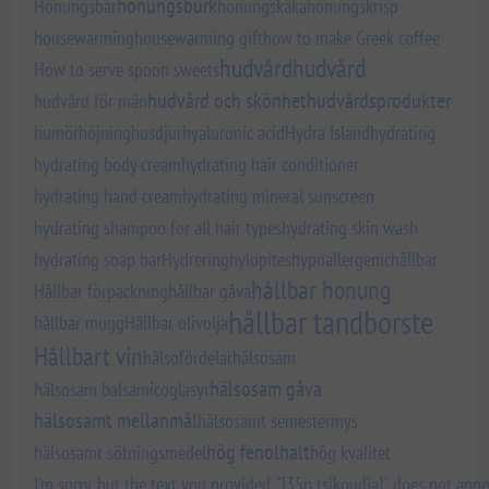
honungsburk
Honungsbar
honungskaka
honungskrisp
housewarming
housewarming gift
how to make Greek coffee
hudvård
hudvård
How to serve spoon sweets
hudvård och skönhet
hudvårdsprodukter
hudvård för män
humörhöjning
husdjur
hyaluronic acid
Hydra Island
hydrating
hydrating body cream
hydrating hair conditioner
hydrating hand cream
hydrating mineral sunscreen
hydrating shampoo for all hair types
hydrating skin wash
hydrating soap bar
Hydrering
hylopites
hypoallergenic
hållbar
hållbar honung
Hållbar förpackning
hållbar gåva
hållbar tandborste
hållbar mugg
Hållbar olivolja
Hållbart vin
hälsofördelar
hälsosam
hälsosam gåva
hälsosam balsamicoglasyr
hälsosamt mellanmål
hälsosamt semestermys
hög fenolhalt
hälsosamt sötningsmedel
hög kvalitet
I'm sorry, but the text you provided, "[35n tsikoudia]", does not app