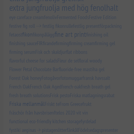
extra jungfruolja med hög fenolhalt
eye care
face cream
fenoliv
Fermented Foods
Festive Edition
festive fig roll --> festlig fikonrulle
festlig presentförpackning
fine art print
fikon
fetaost
fikonpålägg
finishing oil
finishing sauce
FIR
firande
firming
firming cream
firming gel
firming serum
Fisk och skaldjur
flat ribbons
flavorful cheese for salads
Fleur de sel
floral woody
Flower Petal Chocolate Bar
fluoride-free mastiha gel
Forest Oak honey
Fotogåvor
fotomuggar
fransk havssalt
French Oak
French Oak Aged
french-oak
fresh breath gel
fresh breath solutions
Frisk pesto
Friska matlagningsrabat
Friska mellanmål
Friskt te
From Greece
frukt
fräschör från havsbrisen
ftelos 2020 vit vin
functional eco-friendly kitchen storage
fyrdelad
fystiki aeginas -> pistagenötter
fänkål
Födelsedagspresenter