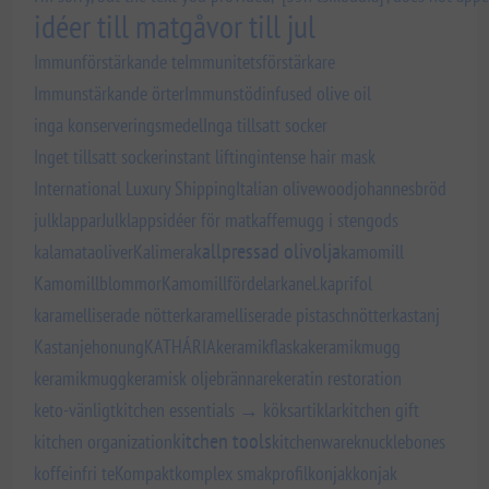
idéer till matgåvor till jul
Immunförstärkande te
Immunitetsförstärkare
Immunstärkande örter
Immunstöd
infused olive oil
inga konserveringsmedel
Inga tillsatt socker
Inget tillsatt socker
instant lifting
intense hair mask
International Luxury Shipping
Italian olivewood
johannesbröd
julklappar
Julklappsidéer för mat
kaffemugg i stengods
kallpressad olivolja
kalamataoliver
Kalimera
kamomill
Kamomillblommor
Kamomillfördelar
kanel.
kaprifol
karamelliserade nötter
karamelliserade pistaschnötter
kastanj
Kastanjehonung
KATHÁRIA
keramikflaska
keramikmugg
keramikmugg
keramisk oljebrännare
keratin restoration
keto-vänligt
kitchen essentials → köksartiklar
kitchen gift
kitchen tools
kitchen organization
kitchenware
knucklebones
koffeinfri te
Kompakt
komplex smakprofil
konjak
konjak