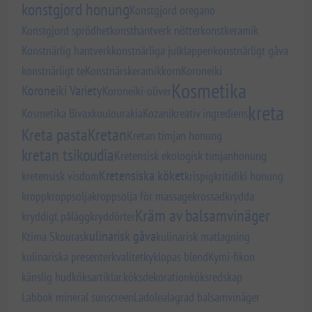
konstgjord honung
Konstgjord oregano
Konstgjord sprödhet
konsthantverk nötter
konstkeramik
Konstnärlig hantverk
konstnärliga julklappen
konstnärligt gåva
konstnärligt te
Konstnärskeramik
korn
Koroneiki
Kosmetika
Koroneiki Variety
Koroneiki-oliver
kreta
Kosmetika Bivax
koulourakia
Kozani
kreativ ingrediens
Kreta pasta
Kretan
Kretan timjan honung
kretan tsikoudia
Kretensisk ekologisk timjanhonung
Kretensiska köket
kretensisk visdom
krispig
kritidiki honung
kropp
kroppsolja
kroppsolja för massage
krossad
krydda
Kräm av balsamvinäger
kryddigt pålägg
kryddörter
kulinarisk gåva
Ktima Skouras
kulinarisk matlagning
kulinariska presenter
kvalitet
kyklopas blend
Kymi-fikon
känslig hud
köksartiklar.
köksdekoration
köksredskap
Labbok mineral sunscreen
Ladolea
lagrad balsamvinäger