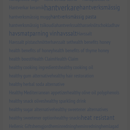
hantverkare
hantverksmässig
Hantverkar keramik
hantverksmässig pasta
hantverksmässig mugg
hantverksmässig tsikoudia
hantverkssalt
hasselnötschoklad
hav
havsmatparning vin
havssalt
Havssalt
Havssalt pistaschnötter
havssalt set
health benefits honey
health benefits of honey
health benefits of thyme honey
health boost
Health Claim
Health-Claim
healthy cooking ingredients
healthy cooking oil
healthy gum alternative
healthy hair restoration
healthy herbal soda alternative
Healthy Mediterranean appetizer
healthy olive oil polyphenols
healthy snack olives
healthy sparkling drink
healthy sugar alternative
healthy sweetener alternatives
heat resistant
healthy sweetener option
healthy-snacks
Hellenic Gifts
hemgjord
heminredning
heminredning
hemlagad