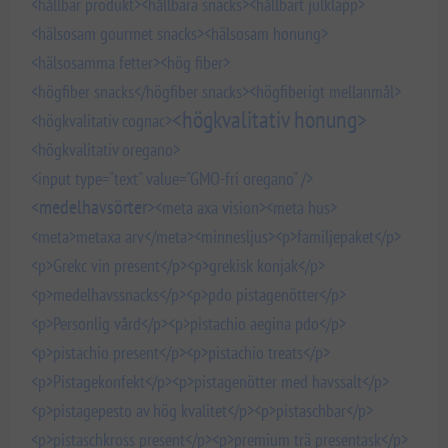
<hållbar produkt>
<hållbara snacks>
<hållbart julklapp>
<hälsosam gourmet snacks>
<hälsosam honung>
<hälsosamma fetter>
<hög fiber>
<högfiber snacks</högfiber snacks>
<högfiberigt mellanmål>
<högkvalitativ honung>
<högkvalitativ cognac>
<högkvalitativ oregano>
<input type="text" value="GMO-fri oregano" />
<medelhavsörter>
<meta axa vision>
<meta hus>
<meta>metaxa arv</meta>
<minnesljus>
<p>familjepaket</p>
<p>Grekc vin present</p>
<p>grekisk konjak</p>
<p>medelhavssnacks</p>
<p>pdo pistagenötter</p>
<p>Personlig vård</p>
<p>pistachio aegina pdo</p>
<p>pistachio present</p>
<p>pistachio treats</p>
<p>Pistagekonfekt</p>
<p>pistagenötter med havssalt</p>
<p>pistagepesto av hög kvalitet</p>
<p>pistaschbar</p>
<p>pistaschkross present</p>
<p>premium trä presentask</p>