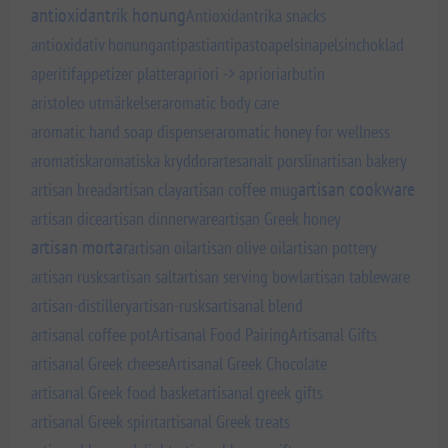
antioxidantrik honung
Antioxidantrika snacks
antioxidativ honung
antipasti
antipasto
apelsin
apelsinchoklad
aperitif
appetizer platter
apriori -> apriori
arbutin
aristoleo utmärkelser
aromatic body care
aromatic hand soap dispenser
aromatic honey for wellness
aromatisk
aromatiska kryddor
artesanalt porslin
artisan bakery
artisan cookware
artisan bread
artisan clay
artisan coffee mug
artisan dice
artisan dinnerware
artisan Greek honey
artisan mortar
artisan oil
artisan olive oil
artisan pottery
artisan rusks
artisan salt
artisan serving bowl
artisan tableware
artisan-distillery
artisan-rusks
artisanal blend
artisanal coffee pot
Artisanal Food Pairing
Artisanal Gifts
artisanal Greek cheese
Artisanal Greek Chocolate
artisanal Greek food basket
artisanal greek gifts
artisanal Greek spirit
artisanal Greek treats