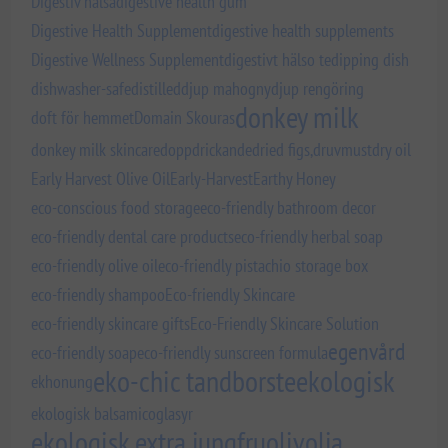
Digestiv hälsa
digestive health gum
Digestive Health Supplement
digestive health supplements
Digestive Wellness Supplement
digestivt hälso te
dipping dish
dishwasher-safe
distilled
djup mahogny
djup rengöring
donkey milk
doft för hemmet
Domain Skouras
donkey milk skincare
dopp
drickande
dried figs,
druvmust
dry oil
Early Harvest Olive Oil
Early-Harvest
Earthy Honey
eco-conscious food storage
eco-friendly bathroom decor
eco-friendly dental care products
eco-friendly herbal soap
eco-friendly olive oil
eco-friendly pistachio storage box
eco-friendly shampoo
Eco-friendly Skincare
eco-friendly skincare gifts
Eco-Friendly Skincare Solution
egenvård
eco-friendly soap
eco-friendly sunscreen formula
eko-chic tandborste
ekologisk
ekhonung
ekologisk balsamicoglasyr
ekologisk extra jungfruolivolja