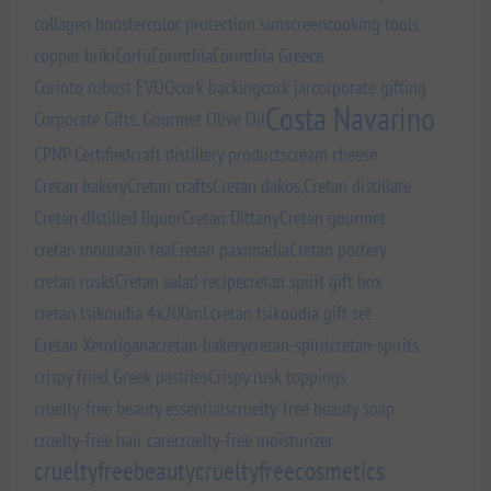
collagen booster
color protection sunscreen
cooking tools
copper briki
Corfu
Corinthia
Corinthia Greece
Corinto robust EVOO
cork backing
cork jar
corporate gifting
Costa Navarino
Corporate Gifts, Gourmet Olive Oil
CPNP Certified
craft distillery products
cream cheese
Cretan bakery
Cretan crafts
Cretan dakos,
Cretan distillate
Cretan distilled liquor
Cretan Dittany
Cretan gourmet
cretan mountain tea
Cretan paximadia
Cretan pottery
cretan rusks
Cretan salad recipe
cretan spirit gift box
cretan tsikoudia 4x200ml.
cretan tsikoudia gift set
Cretan Xerotigana
cretan-bakery
cretan-spirit
cretan-spirits
crispy fried Greek pastries
Crispy rusk toppings
cruelty-free beauty essentials
cruelty-free beauty soap
cruelty-free hair care
cruelty-free moisturizer
crueltyfreebeauty
crueltyfreecosmetics