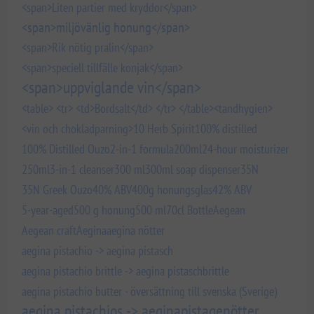
<span>Liten partier med kryddor</span>
<span>miljövänlig honung</span>
<span>Rik nötig pralin</span>
<span>speciell tillfälle konjak</span>
<span>uppviglande vin</span>
<table> <tr> <td>Bordsalt</td> </tr> </table>
<tandhygien>
<vin och chokladparning>
10 Herb Spirit
100% distilled
100% Distilled Ouzo
2-in-1 formula
200ml
24-hour moisturizer
250ml
3-in-1 cleanser
300 ml
300ml soap dispenser
35N
35N Greek Ouzo
40% ABV
400g honungsglas
42% ABV
5-year-aged
500 g honung
500 ml
70cl Bottle
Aegean
Aegean craft
Aegina
aegina nötter
aegina pistachio -> aegina pistasch
aegina pistachio brittle -> aegina pistaschbrittle
aegina pistachio butter - översättning till svenska (Sverige)
aegina pistachios -> aeginapistagenötter