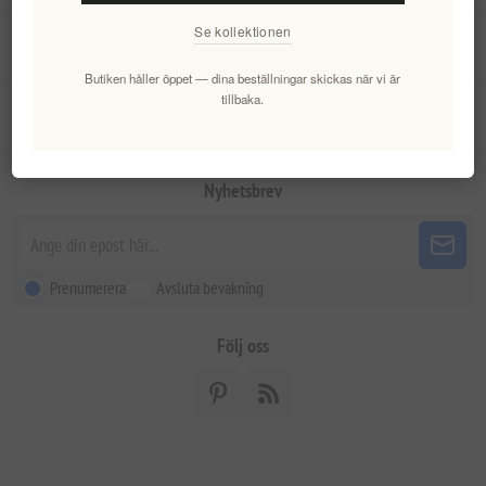
Se kollektionen
Mitt konto
Butiken håller öppet — dina beställningar skickas när vi är
tillbaka.
Kundtjänst
Nyhetsbrev
Prenumerera
Avsluta bevakning
Följ oss