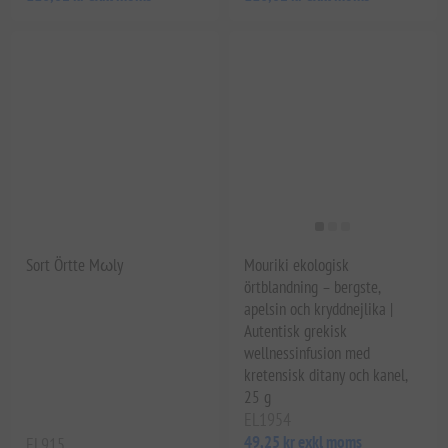
Sort Örtte Mωly
Mouriki ekologisk
örtblandning – bergste,
apelsin och kryddnejlika |
Autentisk grekisk
wellnessinfusion med
kretensisk ditany och kanel,
25 g
EL1954
49,25 kr exkl moms
EL915