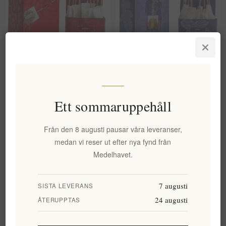
Energi (För Vitalitet) Örtte
Love (För
Mωly
Fortplantningssystemet) Örtte
Mωly
EL910
EL912
Ett sommaruppehåll
116,02 kr exkl moms
116,02 kr exkl moms
Från den 8 augusti pausar våra leveranser,
medan vi reser ut efter nya fynd från
Medelhavet.
7 augusti
SISTA LEVERANS
24 augusti
ÅTERUPPTAS