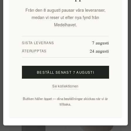
Från den 8 augusti pausar våra leveranser,
medan vi reser ut efter nya fynd från
Medelhavet.
7 augusti
SISTA LEVERANS
24 augusti
ÅTERUPPTAS
Propowax™ Antioxidant
Elements Naturlig Flytande
Balsam
Tvål Jasmin 250 Ml
EL1375
EL1388
BESTÄLL SENAST 7 AUGUSTI
218,91 kr exkl moms
141,20 kr exkl moms
Se kollektionen
Butiken håller öppet — dina beställningar skickas när vi är
tillbaka.