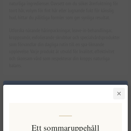
naturliga ingredienser. Oavsett om du söker återfuktning för
torrt hår, volym för fint hår eller lugnande fukt för känslig
hud, hittar du pålitliga formler som ger synliga resultat.
Utforska närande hårinpackningar, leave-in-behandlingar,
kroppssmör, exfolierande skrubbar och specialvårdsprodukter
som förvandlar din dagliga rutin till en spa-liknande
upplevelse. Varje produkt är utvald för kvalitet, effektivitet
och skonsam vård som respekterar din kropps naturliga
balans.
FILTERS
Sortering
Ett sommaruppehåll