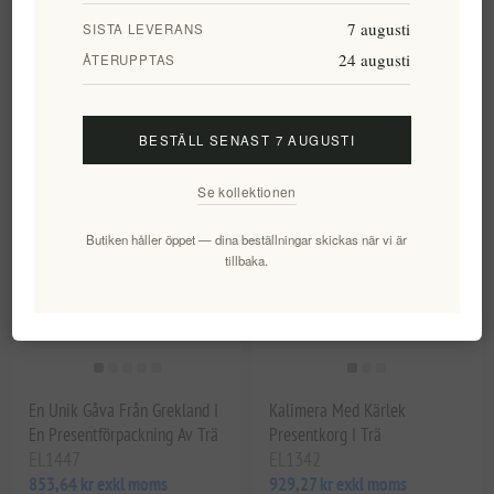
7 augusti
SISTA LEVERANS
Presentförpackning I Trä Med
Presentförpackning I Trä
24 augusti
ÅTERUPPTAS
Grekisk Touch
Navarino-Ikoner - 6 Artiklar
EL1344
EL322
602,00 kr exkl moms
1 093,46 kr exkl moms
BESTÄLL SENAST 7 AUGUSTI
Se kollektionen
Butiken håller öppet — dina beställningar skickas när vi är
tillbaka.
En Unik Gåva Från Grekland I
Kalimera Med Kärlek
En Presentförpackning Av Trä
Presentkorg I Trä
EL1447
EL1342
853,64 kr exkl moms
929,27 kr exkl moms