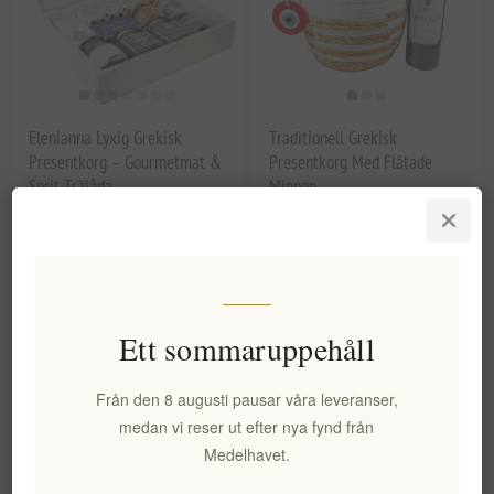
Elenianna Lyxig Grekisk
Traditionell Grekisk
Presentkorg – Gourmetmat &
Presentkorg Med Flätade
Sprit Trälåda
Minnen
EL1454
EL1345
1 083,60 kr exkl moms
568,07 kr exkl moms
Ett sommaruppehåll
Från den 8 augusti pausar våra leveranser,
medan vi reser ut efter nya fynd från
Medelhavet.