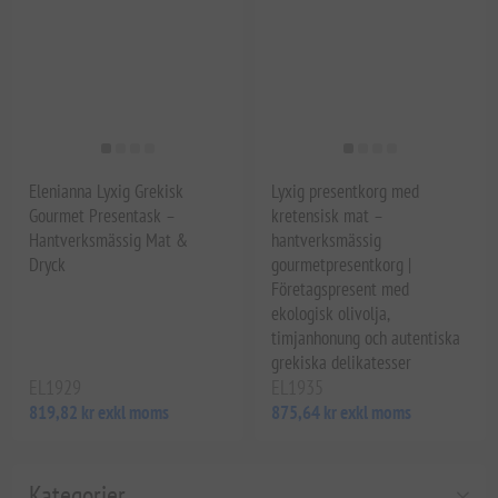
Elenianna Lyxig Grekisk
Lyxig presentkorg med
Gourmet Presentask –
kretensisk mat –
Hantverksmässig Mat &
hantverksmässig
Dryck
gourmetpresentkorg |
Företagspresent med
ekologisk olivolja,
timjanhonung och autentiska
grekiska delikatesser
EL1929
EL1935
819,82 kr exkl moms
875,64 kr exkl moms
Kategorier