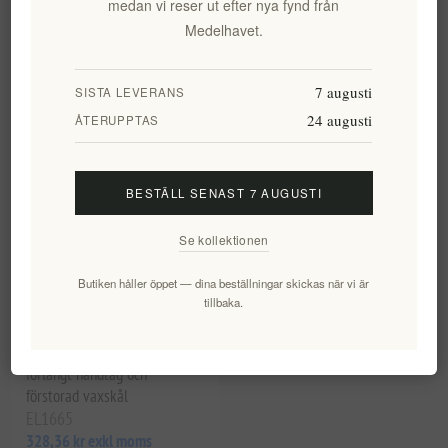
medan vi reser ut efter nya fynd från
Medelhavet.
7 augusti
SISTA LEVERANS
24 augusti
ÅTERUPPTAS
BESTÄLL SENAST 7 AUGUSTI
Se kollektionen
Keramisk eterisk oljebrännare
Butiken håller öppet — dina beställningar skickas när vi är
med värmeljushållare -
tillbaka.
Aromaterapidiffusor för
hemmet | Handgjord vit
doftlampa med delad design,
förlängt handtag och
förstorad vaxskål
EL1665
328,36 kr exkl moms