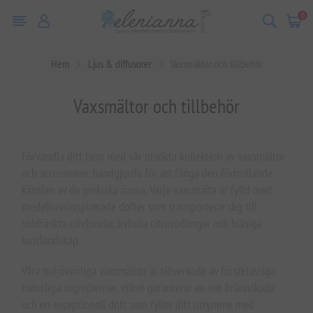
0
Hem
Ljus & diffusorer
Vaxsmältor och tillbehör
Vaxsmältor och tillbehör
Förvandla ditt hem med vår utsökta kollektion av vaxsmältor
och accessoarer, handgjorda för att fånga den förtrollande
känslan av de grekiska öarna. Varje vaxsmälta är fylld med
medelhavsinspirerade dofter som transporterar dig till
soldränkta olivlundar, livfulla citrusodlingar och blåsiga
kustlandskap.
Våra miljövänliga vaxsmältor är tillverkade av förstklassiga
naturliga ingredienser, vilket garanterar en ren brännskada
och en exceptionell doft som fyller ditt utrymme med