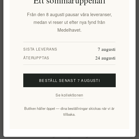
Ett sommaruppehåll
500ml | Begränsad upplaga
Högfenolisk Korfu EVOO
från Korfu, Tidig skörd,
Från den 8 augusti pausar våra leveranser,
Kallpressad, Hög
medan vi reser ut efter nya fynd från
polyfenolhalt, Prisbelönt
Lianolia-kultivar
Medelhavet.
EL325
EL332
385,62 kr exkl moms
327,72 kr exkl moms
7 augusti
SISTA LEVERANS
motsvarar 771,23 kr / 1 lt
motsvarar 655,44 kr / 1 lt
24 augusti
ÅTERUPPTAS
BESTÄLL SENAST 7 AUGUSTI
Se kollektionen
Butiken håller öppet — dina beställningar skickas när vi är
tillbaka.
Navarino Icons Extra Virgin
Ekologisk Extra