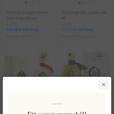
LADOLEA Ekologisk Patrinia
Extra Jungfruolja Ladolea 600
Extra Virgin Olivolja
Ml
EL233
EL234
348,48 kr exkl moms
327,72 kr exkl moms
motsvarar 580,79 kr / 1 lt
motsvarar 546,20 kr / 1 lt
The Governor Premium Extra
The Governor Ofiltrerad
Virgin Olivolja - Ofiltrerad
Olivolja Premium Edition –