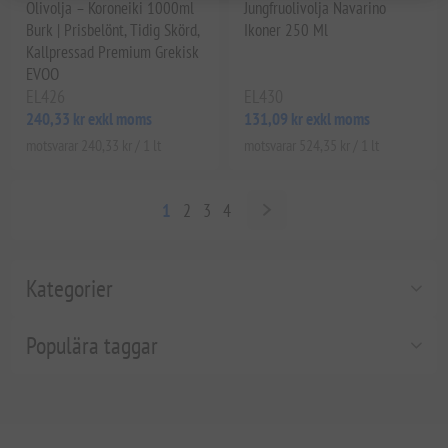
Olivolja – Koroneiki 1000ml
Jungfruolivolja Navarino
Burk | Prisbelönt, Tidig Skörd,
Ikoner 250 Ml
Kallpressad Premium Grekisk
EVOO
EL426
EL430
240,33 kr exkl moms
131,09 kr exkl moms
motsvarar 240,33 kr / 1 lt
motsvarar 524,35 kr / 1 lt
1
2
3
4
Kategorier
Populära taggar