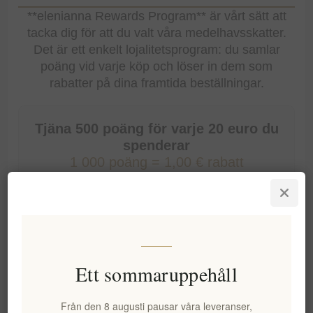
**elenianna Rewards Program** är vårt sätt att
tacka dig för att du valt våra medelhavsskatter.
Det är ett enkelt lojalitetsprogram: du samlar
poäng vid varje köp och löser in dem som
rabatter på dina framtida beställningar.
Tjäna 500 poäng för varje 20 euro du
spenderar
1 000 poäng = 1,00 € rabatt
Hur går jag med?
Inga extra steg krävs! När du
skapar ett konto
på vår webbplats registreras du automatiskt. Du
kan börja tjäna poäng från din allra första
Ett sommaruppehåll
beställning och njuta av exklusiva överraskningar
som följer med dina gastronomiska upplevelser.
Från den 8 augusti pausar våra leveranser,