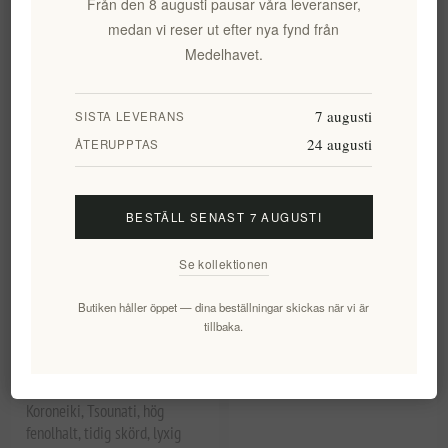
Från den 8 augusti pausar våra leveranser,
Sortering
medan vi reser ut efter nya fynd från
Medelhavet.
7 augusti
SISTA LEVERANS
24 augusti
ÅTERUPPTAS
BESTÄLL SENAST 7 AUGUSTI
Se kollektionen
elenianna Regionala
Pamako Experimentell
Butiken håller öppet — dina beställningar skickas när vi är
kulinariska upplevelser -
Utgåva – Presentset med 3
tillbaka.
Provsmakningssats för
flaskor av ekologisk Tsounati-
grekisk olivoljeolja, 6 extra
olivolja med hög
jungfruoljor av en enda sort |
polyfenolhalt
Koroneiki, Tsounati, hög
fenolhalt, tidig skörd, lyxig