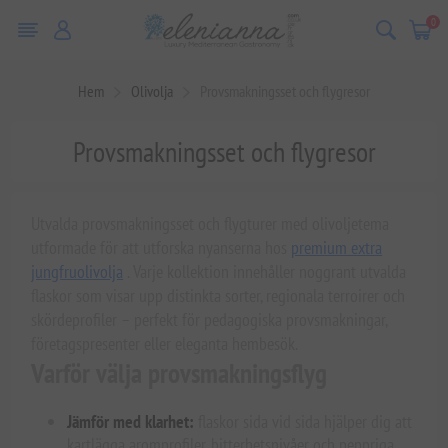
0
Hem
Olivolja
Provsmakningsset och flygresor
Provsmakningsset och flygresor
Utvalda provsmakningsset och flygturer med olivoljetema
utformade för att utforska nyanserna hos
premium extra
jungfruolivolja
. Varje kollektion innehåller noggrant utvalda
flaskor som visar upp distinkta sorter, regionala terroirer och
skördeprofiler – perfekt för pedagogiska provsmakningar,
företagspresenter eller eleganta hembesök.
Varför välja provsmakningsflyg
Jämför med klarhet:
flaskor sida vid sida hjälper dig att
kartlägga aromprofiler, bitterhetsnivåer och peppriga