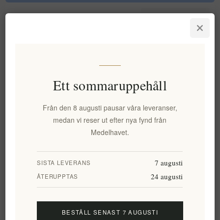
Sortering
Ett sommaruppehåll
Från den 8 augusti pausar våra leveranser,
medan vi reser ut efter nya fynd från
Medelhavet.
Pamako Tsounati
Bio Balsamicoglasyr 200 Ml
7 augusti
SISTA LEVERANS
Monovarietal Mountain Extra
Virgin Olive Oil 500ml | Hög
24 augusti
ÅTERUPPTAS
fenolhalt grekisk EVOO från
Kreta med 2 081 mg/kg
polyfenoler
BESTÄLL SENAST 7 AUGUSTI
EL621
EL806