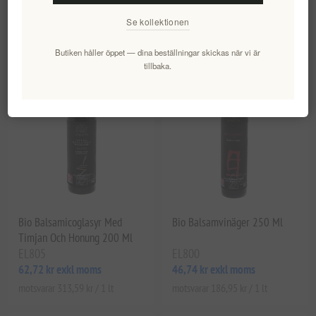
270,35 kr exkl moms
58,67 kr exkl moms
Se kollektionen
motsvarar 540,71 kr / 1 lt
motsvarar 234,67 kr / 1 lt
Butiken håller öppet — dina beställningar skickas när vi är
tillbaka.
Bio Balsamicoglasyr Med
Bio Balsamvinäger 250 Ml
Timjan Och Honung 200 Ml
EL805
EL800
62,72 kr exkl moms
46,74 kr exkl moms
motsvarar 313,59 kr / 1 lt
motsvarar 186,95 kr / 1 lt