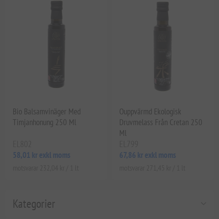
Bio Balsamvinäger Med
Ouppvärmd Ekologisk
Timjanhonung 250 Ml
Druvmelass Från Cretan 250
Ml
EL802
EL799
58,01 kr exkl moms
67,86 kr exkl moms
motsvarar 232,04 kr / 1 lt
motsvarar 271,45 kr / 1 lt
Kategorier