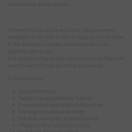
fetaost med vår grekiska oregano.
På Greek Pony Farm, som är en tradition i fyra generationer,
handplockar vi våra oliver en efter en, noggrant och med kärlek.
Vi låter dem mogna i saltlake och vi bevarar dem i extra
jungfruolja från vår gård.
De är glansiga, köttiga, krispiga, fulla av aromer, med färger från
brunt till violett och svart och otroligt välsmakande!
Produktbeskrivning
Skyddad beteckning
Skyddad ursprungsbeteckning "Kalamata".
Processad på ett naturligt och traditionellt sätt.
Från noggrant handplockade frukter.
Unik smak, naturlig färg, karakteristisk form.
I "Kalamata" P.D.O. extra jungfruolivolja.
Produkt från ekologiskt jordbruk.