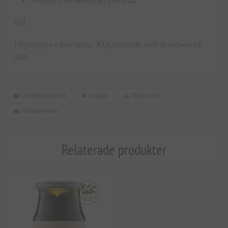
</ul
Tillgänglig i vakuumpåse 200g nettovikt med en individuell
låda.
🏡 Inflyttningspresent
🎄 Julklapp
🙏 Tackpresent
💼 Företagspresent
Relaterade produkter