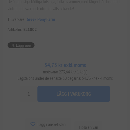
De är glansiga, köttiga, krispiga, fulla av aromer, med färger från brunt till
violett och svart och otroligt välsmakande!
Tillverkare:
Greek Pony Farm
Artikelnr:
EL1002
54,73 kr exkl moms
motsvarar 273,64 kr / 1 kg(s)
Lägsta pris under de senaste 30 dagarna: 54,73 kr exkl moms
LÄGG I VARUKORG
Lägg i önskelistan
Tipsa en vän