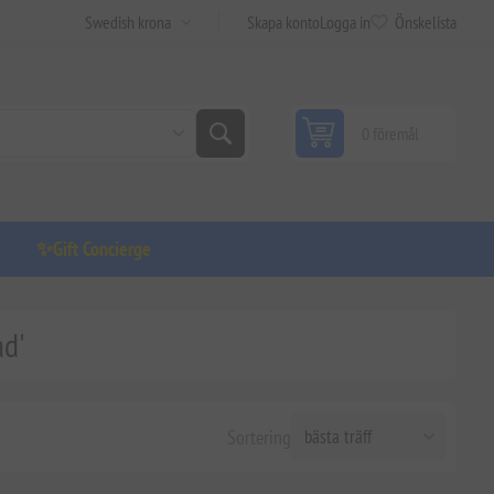
Skapa konto
Logga in
Önskelista
0 föremål
✨Gift Concierge
ad'
Sortering