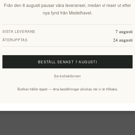
Från den 8 augusti pausar våra leveranser, medan vi reser ut efter
nya fynd från Medelhavet.
7 augusti
SISTA LEVERANS
24 augusti
ÅTERUPPTAS
BESTÄLL SENAST 7 AUGUSTI
Se kollektionen
Butiken håller öppet — dina beställningar skickas när vi är tillbaka.