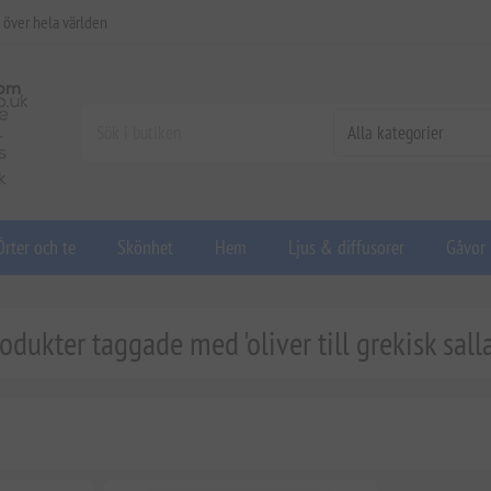
 över hela världen
Örter och te
Skönhet
Hem
Ljus & diffusorer
Gåvor
odukter taggade med 'oliver till grekisk sall