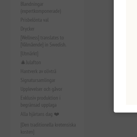
Blandningar
(expertkomponerade)
Prisbelönta val
Drycker
[Wellness] translates to
[Välmående] in Swedish.
[Utmärkt]
🎄Julafton
Hantverk av olivträ
Signatursamlingar
Upplevelser och gåvor
Exklusiv produktion i
begränsad upplaga
Alla hjärtans dag ❤️
[Den traditionella kretensiska
kosten]