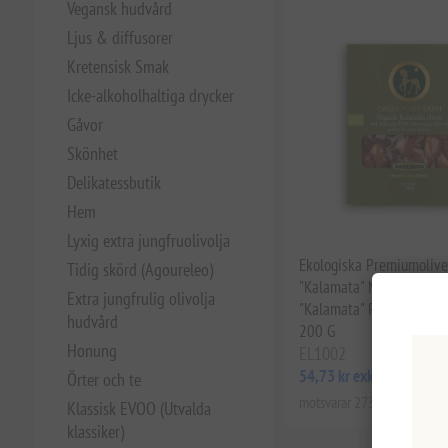
Vegansk hudvård
Ljus & diffusorer
Kretensisk Smak
Icke-alkoholhaltiga drycker
Gåvor
Skönhet
Delikatessbutik
Hem
Lyxig extra jungfruolivolja
Ekologiska Premiumolive
Tidig skörd (Agoureleo)
"Kalamata" Med Extra Jun
Extra jungfrulig olivolja
"Kalamata" P.D.O. Greek 
hudvård
200 G
Honung
EL1002
54,73 kr exkl moms
Örter och te
motsvarar 273,64 kr / 1 kg(s
Klassisk EVOO (Utvalda
klassiker)