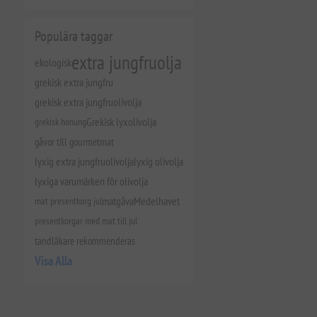
Populära taggar
extra jungfruolja
ekologisk
grekisk extra jungfru
grekisk extra jungfruolivolja
grekisk honung
Grekisk lyxolivolja
gåvor till gourmetmat
lyxig extra jungfruolivolja
lyxig olivolja
lyxiga varumärken för olivolja
mat presentkorg jul
matgåva
Medelhavet
presentkorgar med mat till jul
tandläkare rekommenderas
Visa Alla