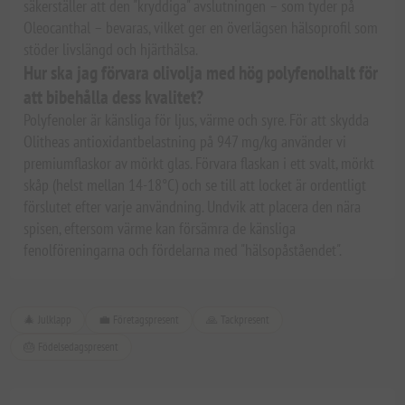
säkerställer att den "kryddiga" avslutningen – som tyder på
Oleocanthal – bevaras, vilket ger en överlägsen hälsoprofil som
stöder livslängd och hjärthälsa.
Hur ska jag förvara olivolja med hög polyfenolhalt för
att bibehålla dess kvalitet?
Polyfenoler är känsliga för ljus, värme och syre. För att skydda
Olitheas antioxidantbelastning på 947 mg/kg använder vi
premiumflaskor av mörkt glas. Förvara flaskan i ett svalt, mörkt
skåp (helst mellan 14-18°C) och se till att locket är ordentligt
förslutet efter varje användning. Undvik att placera den nära
spisen, eftersom värme kan försämra de känsliga
fenolföreningarna och fördelarna med "hälsopåståendet".
🎄 Julklapp
💼 Företagspresent
🙏 Tackpresent
🎂 Födelsedagspresent