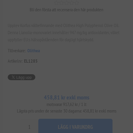
Bli den första att recensera den här produkten
Upplev Korfus välbefinnande med Olithea High Polyphenol Olive Oil.
Denna Lianolia-monovariet innehåller 947 mg/kg antioxidanter, vilket
uppfyller EU:s hälsopåståenden för dagligt hjärtskydd.
Tillverkare:
Olithea
Artikelnr:
EL1285
458,81 kr exkl moms
motsvarar 917,62 kr / 1 lt
Lägsta pris under de senaste 30 dagarna: 458,81 kr exkl moms
LÄGG I VARUKORG