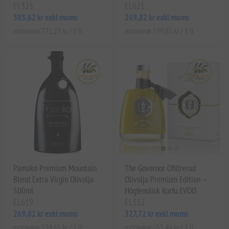
EL325
EL621
385,62 kr exkl moms
269,82 kr exkl moms
motsvarar 771,23 kr / 1 lt
motsvarar 539,65 kr / 1 lt
Pamako Premium Mountain
The Governor Ofiltrerad
Blend Extra Virgin Olivolja
Olivolja Premium Edition –
500ml
Högfenolisk Korfu EVOO
EL619
EL332
269,82 kr exkl moms
327,72 kr exkl moms
motsvarar 539,65 kr / 1 lt
motsvarar 655,44 kr / 1 lt