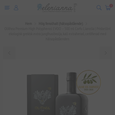
0
Hem
Hög fenolhalt (hälsopåstående)
Olithea Premium High Polyphenol EVOO – 500 ml Corfu Lianolia | Prisbelönt
ekologisk grekisk extra jungfruolivolja, kall extraherad, certifierad med
hälsopåståenden