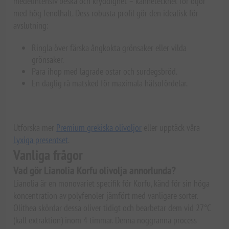
medelintensiv beska och kryddighet – kännetecknet för oljor
med hög fenolhalt. Dess robusta profil gör den idealisk för
avslutning:
Ringla över färska ångkokta grönsaker eller vilda
grönsaker.
Para ihop med lagrade ostar och surdegsbröd.
En daglig rå matsked för maximala hälsofördelar.
Utforska mer
Premium grekiska olivoljor
eller upptäck våra
Lyxiga presentset
.
Vanliga frågor
Vad gör Lianolia Korfu olivolja annorlunda?
Lianolia är en monovariet specifik för Korfu, känd för sin höga
koncentration av polyfenoler jämfört med vanligare sorter.
Olithea skördar dessa oliver tidigt och bearbetar dem vid 27°C
(kall extraktion) inom 4 timmar. Denna noggranna process