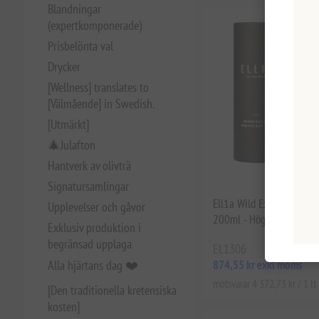
Blandningar
(expertkomponerade)
Prisbelönta val
Drycker
[Wellness] translates to
[Välmående] in Swedish.
[Utmärkt]
🎄Julafton
Hantverk av olivträ
Signatursamlingar
Ell1a Wild Extra Virgin O
Upplevelser och gåvor
200ml - Hög fenolhalt, ka
Exklusiv produktion i
begränsad upplaga
EL1306
Alla hjärtans dag ❤️
874,55 kr exkl moms
motsvarar 4 372,73 kr / 1 lt
[Den traditionella kretensiska
kosten]