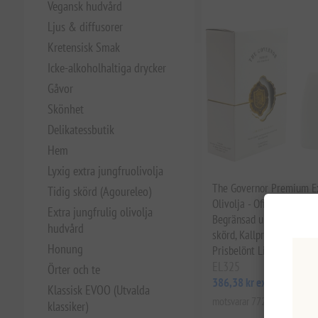
Vegansk hudvård
Ljus & diffusorer
Kretensisk Smak
Icke-alkoholhaltiga drycker
Gåvor
Skönhet
Delikatessbutik
Hem
Lyxig extra jungfruolivolja
The Governor Premium Ex
Tidig skörd (Agoureleo)
Olivolja - Ofiltrerad 500m
Extra jungfrulig olivolja
Begränsad upplaga från Ko
hudvård
skörd, Kallpressad, Hög po
Honung
Prisbelönt Lianolia-kulti
EL325
Örter och te
386,38 kr exkl moms
Klassisk EVOO (Utvalda
motsvarar 772,75 kr / 1 lt
klassiker)