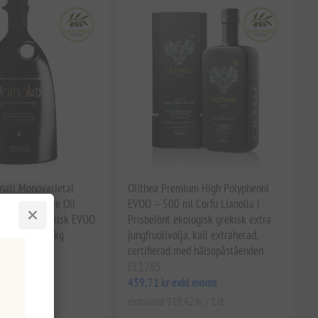
ati Monovarietal
Olithea Premium High Polyphenol
a Virgin Olive Oil
EVOO – 500 ml Corfu Lianolia |
fenolhalt grekisk EVOO
Prisbelönt ekologisk grekisk extra
ed 2 081 mg/kg
jungfruolivolja, kall extraherad,
certifierad med hälsopåståenden
EL1285
xkl moms
459,71 kr exkl moms
1 kr / 1 lt
motsvarar 919,42 kr / 1 lt