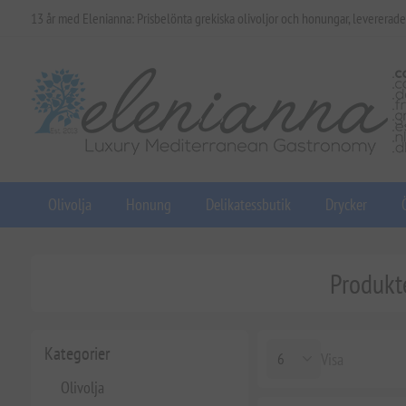
13 år med Elenianna: Prisbelönta grekiska olivoljor och honungar, levererade
Olivolja
Honung
Delikatessbutik
Drycker
Produkte
Kategorier
Visa
Olivolja