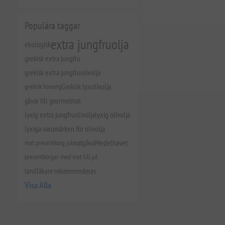
Populära taggar
extra jungfruolja
ekologisk
grekisk extra jungfru
grekisk extra jungfruolivolja
grekisk honung
Grekisk lyxolivolja
gåvor till gourmetmat
lyxig extra jungfruolivolja
lyxig olivolja
lyxiga varumärken för olivolja
mat presentkorg jul
matgåva
Medelhavet
presentkorgar med mat till jul
tandläkare rekommenderas
Visa Alla