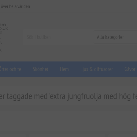
 över hela världen
Örter och te
Skönhet
Hem
Ljus & diffusorer
Gåvor
r taggade med 'extra jungfruolja med hög f