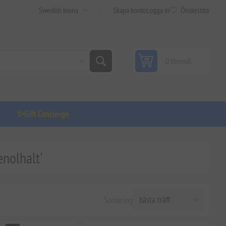
Skapa konto
Logga in
Önskelista
0 föremål
✨Gift Concierge
enolhalt'
Sortering