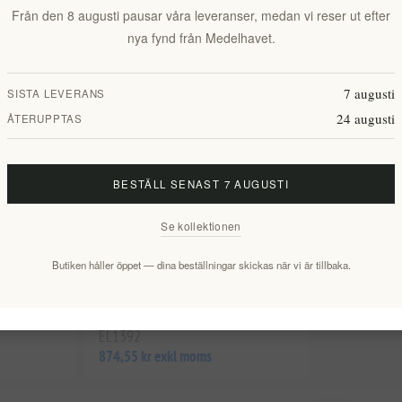
Från den 8 augusti pausar våra leveranser, medan vi reser ut efter
nya fynd från Medelhavet.
7 augusti
SISTA LEVERANS
24 augusti
ÅTERUPPTAS
BESTÄLL SENAST 7 AUGUSTI
Se kollektionen
livolja
Pamako Experimentell Utgåva –
Butiken håller öppet — dina beställningar skickas när vi är tillbaka.
llpressad
Presentset med 3 flaskor av
ekologisk Tsounati-olivolja med hög
polyfenolhalt
EL1392
874,55 kr exkl moms