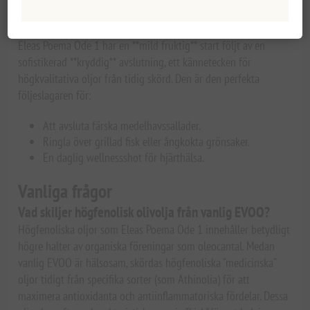
Smakprofil och kulinariska
kombinationer
Eleas Poema Ode 1 har en **mild fruktig** start följt av en
sofistikerad **kryddig** avslutning, ett kännetecken för
högkvalitativa oljor från tidig skörd. Den är den perfekta
följeslagaren för:
Att avsluta färska medelhavssallader.
Ringla över grillad fisk eller ångkokta grönsaker.
En daglig wellnessshot för hjärthälsa.
Vanliga frågor
Vad skiljer högfenolisk olivolja från vanlig EVOO?
Högfenoliska oljor som Eleas Poema Ode 1 innehåller betydligt
högre halter av organiska föreningar som oleocantal. Medan
vanlig EVOO är hälsosam, skördas högfenoliska "medicinska"
oljor tidigt från specifika sorter (som Athinolia) för att
maximera antioxidanta och antiinflammatoriska fördelar. Dessa