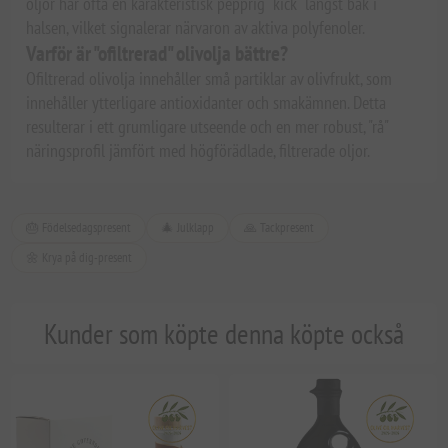
oljor har ofta en karakteristisk pepprig "kick" längst bak i
halsen, vilket signalerar närvaron av aktiva polyfenoler.
Varför är "ofiltrerad" olivolja bättre?
Ofiltrerad olivolja innehåller små partiklar av olivfrukt, som
innehåller ytterligare antioxidanter och smakämnen. Detta
resulterar i ett grumligare utseende och en mer robust, "rå"
näringsprofil jämfört med högförädlade, filtrerade oljor.
🎂 Födelsedagspresent
🎄 Julklapp
🙏 Tackpresent
🌼 Krya på dig-present
Kunder som köpte denna köpte också