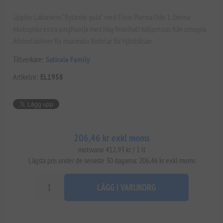
Upplev Lakoniens "flytande guld" med Eleas Poema Ode 1. Denna
ekologiska extra jungfruolja med hög fenolhalt kallpressas från omogna
Athinoliaoliver för maximala fördelar för hjärthälsan.
Tillverkare:
Sotirale Family
Artikelnr:
EL1958
206,46 kr exkl moms
motsvarar 412,93 kr / 1 lt
Lägsta pris under de senaste 30 dagarna: 206,46 kr exkl moms
LÄGG I VARUKORG