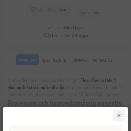
Lägg i önskelistan
Tipsa en vän
Lagerstatus:
I lager
Leveranstid:
2-8 dagar
Overview
Specifications
Reviews
Contact Us
Njut av den medicinska excellensen hos
Eleas Poema Ode 1
ekologisk extra jungfruolivolja
, ett premiummästerverk med en
enda druvsort, utvalt av elenianna.com för den kräsna gommen.
Provenans och hantverksmässig expertis
Ode 1, som kommer från de soldränkta odlingarna i
Vatika,
Lakonia
, representerar toppen av grekisk oljeodling. Dessa
oliver skördas till 100 % från den sällsynta
Athinolia
och