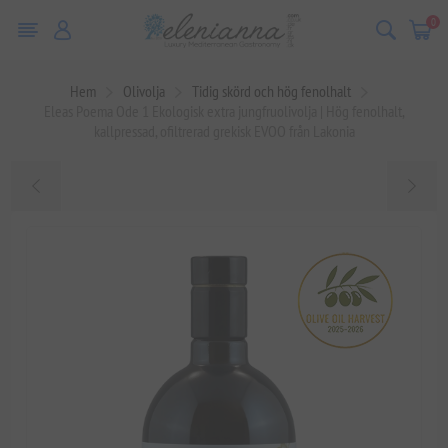
0
Hem
Olivolja
Tidig skörd och hög fenolhalt
Eleas Poema Ode 1 Ekologisk extra jungfruolivolja | Hög fenolhalt,
kallpressad, ofiltrerad grekisk EVOO från Lakonia