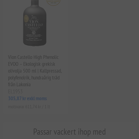
Vion Castello High Phenolic
EVOO – Ekologisk grekisk
olivolja 500 ml | Kallpressad,
polyfenolrik, hundraårig träd
från Lakonia
EL1953
305,87 kr exkl moms
motsvarar 611,74 kr / 1 lt
Passar vackert ihop med