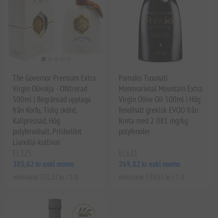
The Governor Premium Extra
Pamako Tsounati
Virgin Olivolja - Ofiltrerad
Monovarietal Mountain Extra
500ml | Begränsad upplaga
Virgin Olive Oil 500ml | Hög
från Korfu, Tidig skörd,
fenolhalt grekisk EVOO från
Kallpressad, Hög
Kreta med 2 081 mg/kg
polyfenolhalt, Prisbelönt
polyfenoler
Lianolia-kultivar
EL325
EL621
385,62 kr exkl moms
269,82 kr exkl moms
motsvarar 771,23 kr / 1 lt
motsvarar 539,65 kr / 1 lt