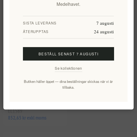
Jungfruolja Koho 100 Ml
Medelhavet.
EL1422
EL1428
155,43 kr exkl moms
109,46 kr exkl moms
7 augusti
SISTA LEVERANS
24 augusti
ÅTERUPPTAS
BESTÄLL SENAST 7 AUGUSTI
Se kollektionen
Butiken håller öppet — dina beställningar skickas när vi är
tillbaka.
Ekologisk Vegansk Kosmetik
Sommargåva
EL1589
852,65 kr exkl moms