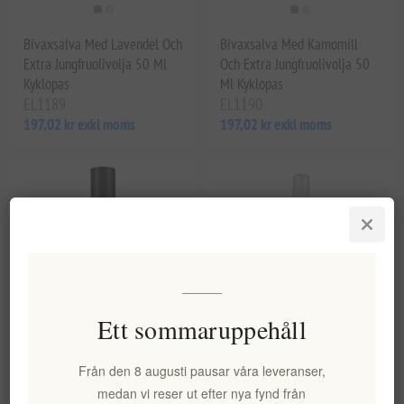
Bivaxsalva Med Lavendel Och
Bivaxsalva Med Kamomill
Extra Jungfruolivolja 50 Ml
Och Extra Jungfruolivolja 50
Kyklopas
Ml Kyklopas
EL1189
EL1190
197,02 kr exkl moms
197,02 kr exkl moms
Ett sommaruppehåll
Torr Olja Med Skimmer Shine
Body Mist Koho 150Ml
Från den 8 augusti pausar våra leveranser,
Together Med Ekologisk Extra
medan vi reser ut efter nya fynd från