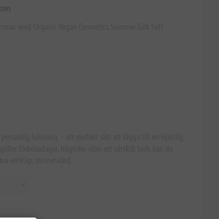
kten
 sommar med Organic Vegan Cosmetics Summer Gift Set!
rsonlig hälsning – ett perfekt sätt att lägga till en hjärtlig
gäller födelsedagar, högtider eller ett särskilt tack, kan du
va verkligt minnesvärd.