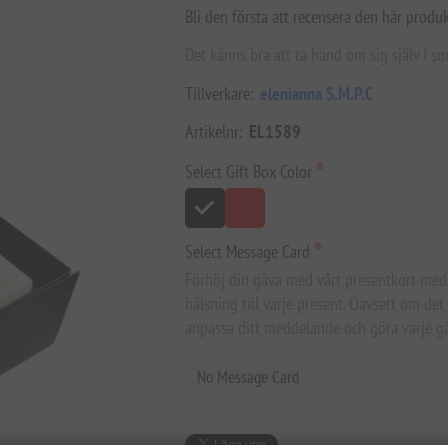
Bli den första att recensera den här produ
Det känns bra att ta hand om sig själv i
Tillverkare:
elenianna S.M.P.C
Artikelnr:
EL1589
*
Select Gift Box Color
*
Select Message Card
Förhöj din gåva med vårt presentkort med pe
hälsning till varje present. Oavsett om det 
anpassa ditt meddelande och göra varje gå