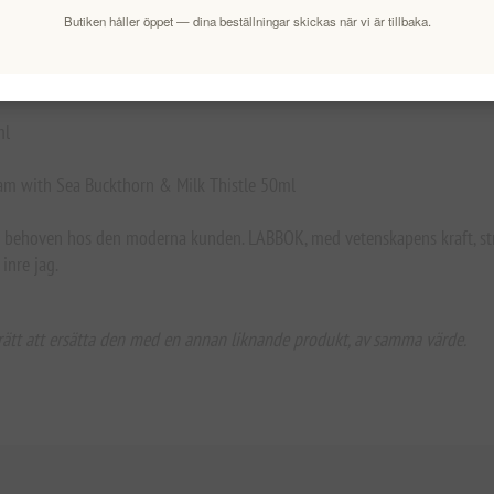
Butiken håller öppet — dina beställningar skickas när vi är tillbaka.
s Summer Gift Set.
ml
eam with Sea Buckthorn & Milk Thistle 50ml
behoven hos den moderna kunden. LABBOK, med vetenskapens kraft, strävar e
inre jag.
 rätt att ersätta den med en annan liknande produkt, av samma värde.