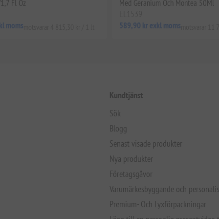
1,7 Fl Oz
Med Geranium Och Montea 50Ml
EL1539
xkl moms
589,90 kr exkl moms
motsvarar 4 815,30 kr / 1 lt
motsvarar 11 7
Kundtjänst
Sök
Blogg
Senast visade produkter
Nya produkter
Företagsgåvor
Varumärkesbyggande och personalis
Premium- Och Lyxförpackningar