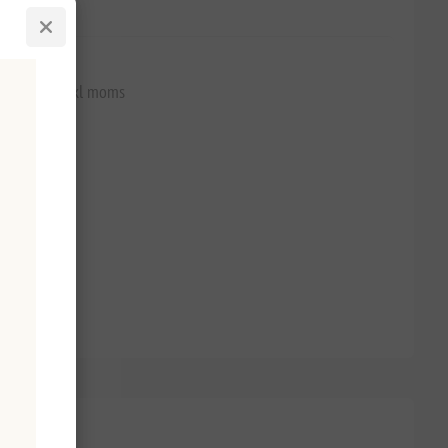
 850,98 kr exkl moms
n