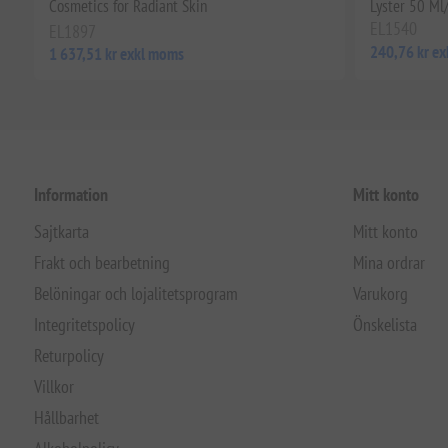
Cosmetics for Radiant Skin
Lyster 50 Ml/
EL1540
EL1897
240,76 kr e
1 637,51 kr exkl moms
Information
Mitt konto
Sajtkarta
Mitt konto
Frakt och bearbetning
Mina ordrar
Belöningar och lojalitetsprogram
Varukorg
Integritetspolicy
Önskelista
Returpolicy
Villkor
Hållbarhet