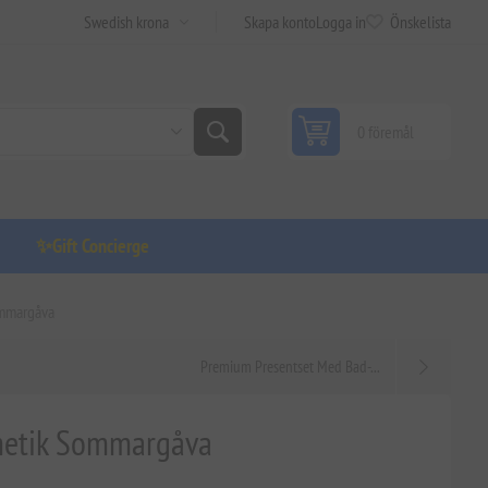
Skapa konto
Logga in
Önskelista
0 föremål
✨Gift Concierge
ommargåva
Premium Presentset Med Bad-...
metik Sommargåva