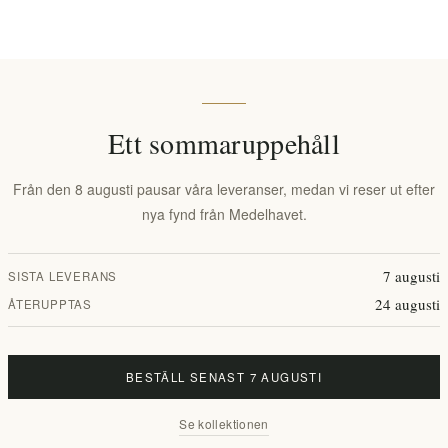
850,98 kr exkl moms
Lägsta pris under de senaste 30 dagarna:
Ett sommaruppehåll
LÄGG I VARUKORG
Från den 8 augusti pausar våra leveranser, medan vi reser ut efter
nya fynd från Medelhavet.
Lägg i önskelistan
Tipsa en vä
7 augusti
SISTA LEVERANS
Lagerstatus:
I lager
24 augusti
ÅTERUPPTAS
Leveranstid:
2-8 dagar
BESTÄLL SENAST 7 AUGUSTI
Overview
Specifications
Reviews
Contact Us
Se kollektionen