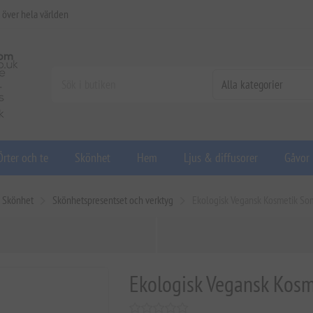
 över hela världen
Örter och te
Skönhet
Hem
Ljus & diffusorer
Gåvor
Skönhet
Skönhetspresentset och verktyg
Ekologisk Vegansk Kosmetik S
Ekologisk Vegansk Kos