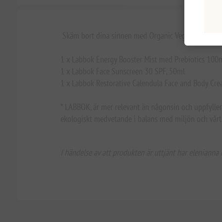
Skäm bort dina sinnen med Organic Vegan Cosmetic
1 x Labbok Energy Booster Mist med Prebiotics 100
1 x Labbok Face Sunscreen 30 SPF, 50ml
1 x Labbok Restorative Calendula Face and Body Cr
* LABBOK, är mer relevant än någonsin och uppfyller 
ekologiskt medvetande i balans med miljön och vårt 
I händelse av att produkten är uttjänt har elenianna