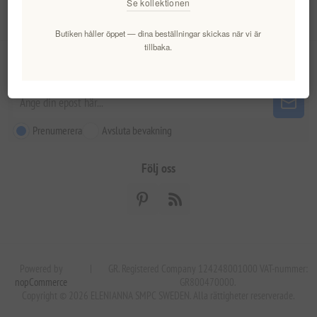
Se kollektionen
Kundtjänst
Butiken håller öppet — dina beställningar skickas när vi är
tillbaka.
Nyhetsbrev
Prenumerera
Avsluta bevakning
Följ oss
Powered by
|
GR. Registered Company 124248001000 VAT-nummer:
nopCommerce
GR800470000.
Copyright © 2026 ELENIANNA SMPC SWEDEN. Alla rättigheter reserverade.