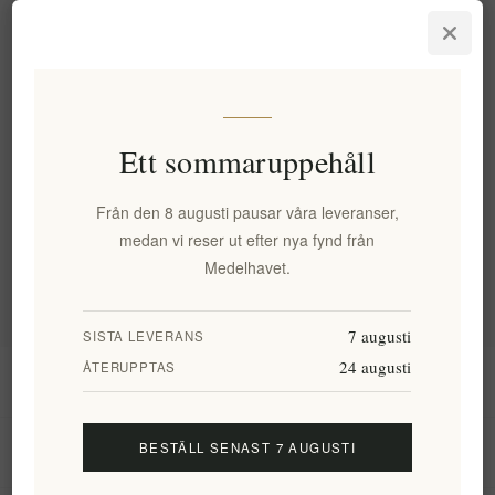
Kleos Super Premium Mastiha
Sprit 700Ml
EL1615
609,66 kr exkl moms
motsvarar 870,95 kr / 1 lt
Ett sommaruppehåll
Kategorier
Från den 8 augusti pausar våra leveranser,
medan vi reser ut efter nya fynd från
Populära taggar
Medelhavet.
7 augusti
SISTA LEVERANS
24 augusti
ÅTERUPPTAS
Information
BESTÄLL SENAST 7 AUGUSTI
Mitt konto