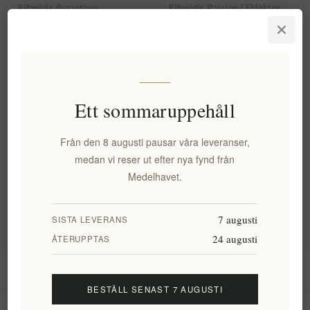
Kifonidis Byzantinos
Kifonidis Passion | Eklektos
mörkrostat grekiskt kaffe
mörkrostat grekiskt kaffe
(200 g) | Äkta finmalen
200g | Autentisk brasiliansk
blandning för Briki
blandning för Briki
EL1597
EL1598
87,56 kr exkl moms
87,56 kr exkl moms
motsvarar 437,82 kr / 1 kg(s)
motsvarar 437,82 kr / 1 kg(s)
Ett sommaruppehåll
Från den 8 augusti pausar våra leveranser,
Kategorier
medan vi reser ut efter nya fynd från
Medelhavet.
Populära taggar
7 augusti
SISTA LEVERANS
24 augusti
ÅTERUPPTAS
Information
BESTÄLL SENAST 7 AUGUSTI