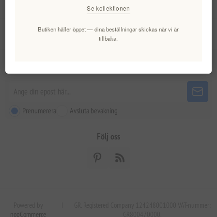
Mitt konto
Se kollektionen
Butiken håller öppet — dina beställningar skickas när vi är
Kundtjänst
tillbaka.
Nyhetsbrev
Prenumerera
Avsluta bevakning
Följ oss
Powered by
|
GR. Registered Company 124248001000 VAT-nummer:
nopCommerce
GR800470000.