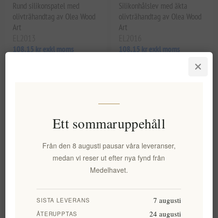
Rund silikonspatel med
Silikonhålslev med äkta
olivträhandtag av Olea Wood
olivträhandtag av Olea Wood
Art
Art
EL2013
EL2016
108,15 kr exkl moms
108,15 kr exkl moms
Ett sommaruppehåll
Från den 8 augusti pausar våra leveranser,
medan vi reser ut efter nya fynd från
Medelhavet.
Silikonsked med
olivträhandtag av Olea Wood
7 augusti
SISTA LEVERANS
Art
EL2017
24 augusti
ÅTERUPPTAS