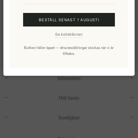
108,15 kr exkl moms
BESTÄLL SENAST 7 AUGUSTI
Kategorier
Se kollektionen
Populära taggar
Butiken håller öppet — dina beställningar skickas när vi är
tillbaka.
Information
Mitt konto
Kundtjänst