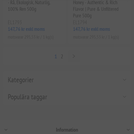
- Rå, Ekologisk, Naturlig,
Honey - Authentic & Rich
100% Ren 500g
Flavor | Pure & Unfiltered
Pure 500g
EL1793
EL1794
147,76 kr exkl moms
147,76 kr exkl moms
motsvarar 295,53 kr / 1 kg(s)
motsvarar 295,53 kr / 1 kg(s)
1
2
Kategorier
Populära taggar
Information