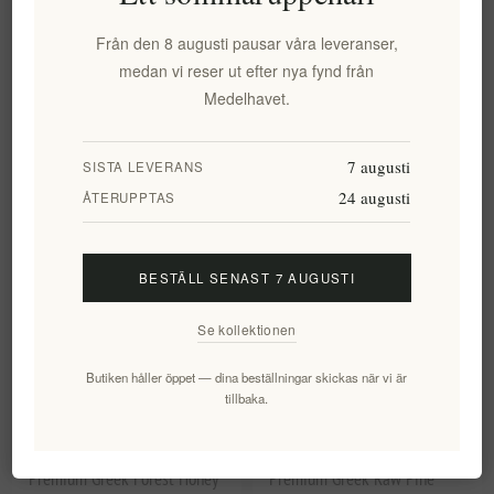
Från den 8 augusti pausar våra leveranser,
Phylladitakis ekologisk
Premium Greek Raw Blossom
medan vi reser ut efter nya fynd från
ljunghonung – Chania, Kreta
Honey – Pure, Natural, and
Medelhavet.
Unfiltered 500g
EL1784
EL1792
175,13 kr exkl moms
143,39 kr exkl moms
7 augusti
SISTA LEVERANS
motsvarar 437,82 kr / 1 kg(s)
motsvarar 286,77 kr / 1 kg(s)
24 augusti
ÅTERUPPTAS
BESTÄLL SENAST 7 AUGUSTI
Se kollektionen
Butiken håller öppet — dina beställningar skickas när vi är
tillbaka.
Premium Greek Forest Honey
Premium Greek Raw Pine