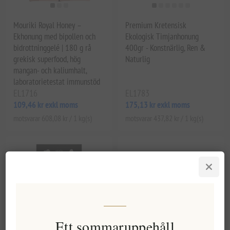
Mouriki Royal Honey –
Premium Kretensisk
Ekhonung med bipollen och
Ekologisk Timjanhonung
bidrottninggelé | 180 g rå
400gr - Konstnärlig, Ren &
grekisk superfood, hög
Naturlig
mangan- och kaliumhalt,
laboratorietestat immunstöd
EL1716
EL1783
109,46 kr exkl moms
175,13 kr exkl moms
motsvarar 608,08 kr / 1 kg(s)
motsvarar 437,82 kr / 1 kg(s)
Ett sommaruppehåll