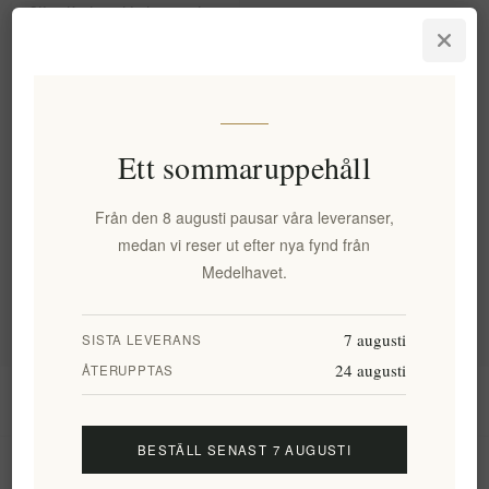
Olive Koulourakia kex med
oregano 260g - Xilofournos
Mistrakis
EL2052
63,91 kr exkl moms
motsvarar 245,79 kr / 1 kg(s)
Ett sommaruppehåll
Kategorier
Från den 8 augusti pausar våra leveranser,
medan vi reser ut efter nya fynd från
Medelhavet.
Populära taggar
7 augusti
SISTA LEVERANS
24 augusti
ÅTERUPPTAS
Information
BESTÄLL SENAST 7 AUGUSTI
Mitt konto