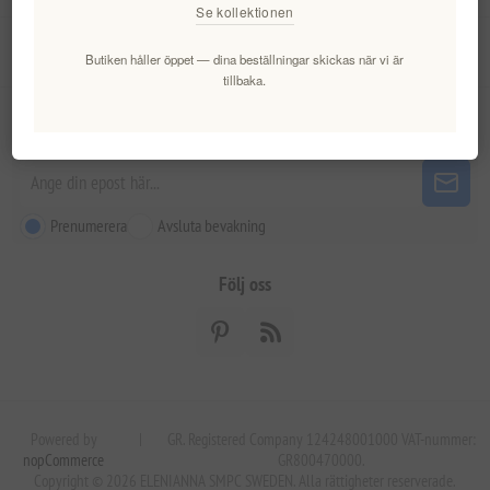
Se kollektionen
Kundtjänst
Butiken håller öppet — dina beställningar skickas när vi är
tillbaka.
Nyhetsbrev
Prenumerera
Avsluta bevakning
Följ oss
Powered by
|
GR. Registered Company 124248001000 VAT-nummer:
nopCommerce
GR800470000.
Copyright © 2026 ELENIANNA SMPC SWEDEN. Alla rättigheter reserverade.