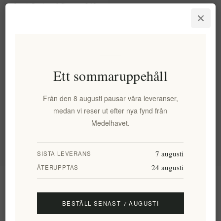
Carob Paximadi Skorpor 260g
- Vedugnsbakade kretensiska
kornskorpor
EL2049
62,49 kr exkl moms
motsvarar 223,19 kr / 1 kg(s)
Ett sommaruppehåll
Kategorier
Från den 8 augusti pausar våra leveranser,
medan vi reser ut efter nya fynd från
Medelhavet.
Populära taggar
7 augusti
SISTA LEVERANS
24 augusti
ÅTERUPPTAS
Information
BESTÄLL SENAST 7 AUGUSTI
Mitt konto