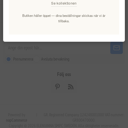
Se kollektionen
Kundtjänst
Butiken håller öppet — dina beställningar skickas när vi är
tillbaka.
Nyhetsbrev
Prenumerera
Avsluta bevakning
Följ oss
Powered by
|
GR. Registered Company 124248001000 VAT-nummer:
nopCommerce
GR800470000.
Copyright © 2026 ELENIANNA SMPC SWEDEN. Alla rättigheter reserverade.