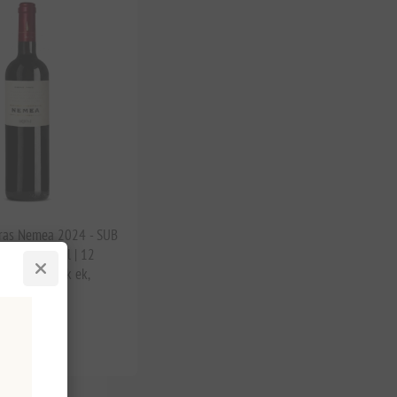
ras Nemea 2024 - SUB
ött Vin 750ml | 12
ing på fransk ek,
ngård
kl moms