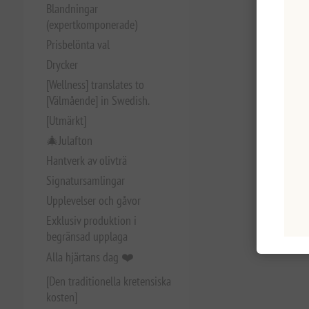
Blandningar
(expertkomponerade)
Prisbelönta val
Drycker
[Wellness] translates to
[Välmående] in Swedish.
[Utmärkt]
🎄Julafton
Hantverk av olivträ
Signatursamlingar
Upplevelser och gåvor
Exklusiv produktion i
begränsad upplaga
Alla hjärtans dag ❤️
[Den traditionella kretensiska
kosten]