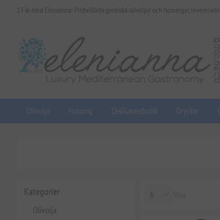
13 år med Elenianna: Prisbelönta grekiska olivoljor och honungar, levererade
Olivolja
Honung
Delikatessbutik
Drycker
Kategorier
Visa
Olivolja