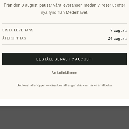
Från den 8 augusti pausar våra leveranser, medan vi reser ut efter
nya fynd från Medelhavet.
7 augusti
SISTA LEVERANS
24 augusti
ÅTERUPPTAS
BESTÄLL SENAST 7 AUGUSTI
Se kollektionen
Butiken håller öppet — dina beställningar skickas när vi är tillbaka.