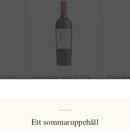
 Pgi 750Ml
Domain Skouras Synoro 2019 PGI
Domain Skou
Peloponnesos rött vin - Cabernet
Agiorgitiko R
Franc, Merlot, Agiorgitiko Blend
månaders lagr
750ml | Fransk eklagrad, högt
Corinthia, vi
belägna Argolida Vineyards
EL2072
EL2073
547,28 kr exkl moms
207,96 kr ex
Ett sommaruppehåll