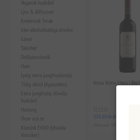
Vegansk hudvård
Ljus & diffusorer
Kretensisk Smak
Icke-alkoholhaltiga drycker
Gåvor
Skönhet
Delikatessbutik
Hem
Lyxig extra jungfruolivolja
Ktima Biblia Chora | Röd
Tidig skörd (Agoureleo)
Extra jungfrulig olivolja
hudvård
Honung
EL1192
255,03 kr exkl moms
Örter och te
motsvarar 340,04 kr / 1 lt
Klassisk EVOO (Utvalda
klassiker)