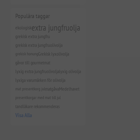
Populära taggar
extra jungfruolja
ekologisk
grekisk extra jungfru
grekisk extra jungfruolivolja
grekisk honung
Grekisk lyxolivolja
gåvor till gourmetmat
lyxig extra jungfruolivolja
lyxig olivolja
lyxiga varumärken för olivolja
mat presentkorg jul
matgåva
Medelhavet
presentkorgar med mat till jul
tandläkare rekommenderas
Visa Alla