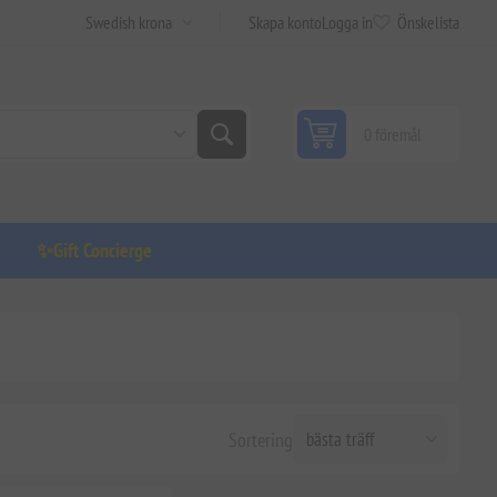
Skapa konto
Logga in
Önskelista
0 föremål
✨Gift Concierge
Sortering