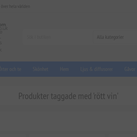
 över hela världen
Örter och te
Skönhet
Hem
Ljus & diffusorer
Gåvor
Produkter taggade med 'rött vin'