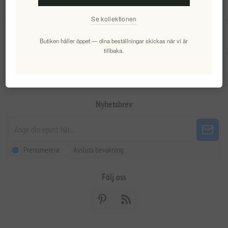
Information
Se kollektionen
Mitt konto
Butiken håller öppet — dina beställningar skickas när vi är
tillbaka.
Kundtjänst
Nyhetsbrev
Prenumerera
Avsluta bevakning
Följ oss