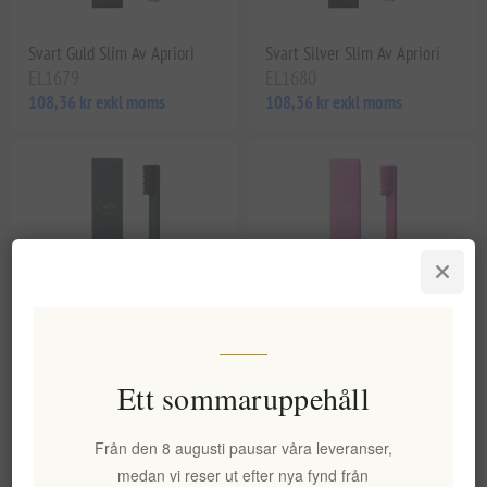
Svart Guld Slim Av Apriori
Svart Silver Slim Av Apriori
EL1679
EL1680
108,36 kr exkl moms
108,36 kr exkl moms
Ett sommaruppehåll
British Racing Green Gold
Bubbelgumsrosa Silver Slim
Slim Av Apriori
Av Apriori
EL1681
EL1682
Från den 8 augusti pausar våra leveranser,
108,36 kr exkl moms
108,36 kr exkl moms
medan vi reser ut efter nya fynd från