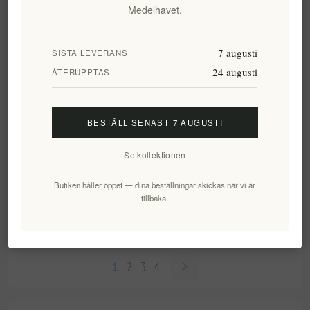
Medelhavet.
7 augusti
SISTA LEVERANS
24 augusti
ÅTERUPPTAS
BESTÄLL SENAST 7 AUGUSTI
Se kollektionen
Karminröd Silver Silver Slim
Fridfull Himmel Silver Slim
Butiken håller öppet — dina beställningar skickas när vi är
By Apriori
Av Apriori
tillbaka.
EL1683
EL1684
108,36 kr exkl moms
108,36 kr exkl moms
1
2
3
4