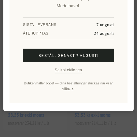
Medelhavet.
motsvarar 233,23 kr / 1 lt
motsvarar 312,97 kr / 1 lt
7 augusti
SISTA LEVERANS
24 augusti
ÅTERUPPTAS
BESTÄLL SENAST 7 AUGUSTI
Se kollektionen
Butiken håller öppet — dina beställningar skickas när vi är
Bio Balsamicoglasyr 200 Ml
Balsamvinäger Med
tillbaka.
Granatäpple 250 Ml
Navarino-Ikoner
EL806
EL1449
58,55 kr exkl moms
53,53 kr exkl moms
motsvarar 234,21 kr / 1 lt
motsvarar 214,11 kr / 1 lt