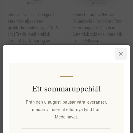
Sifnos Ceramics handgjord
Sifnos Ceramics Heritage
keramisk oljekanna -
Salladsskål - Handgjord Stor
ljusblockerande design 18-20
Serveringsskål 24-26cm |
cm | Traditionell grekisk
Autentisk kykladisk keramik
keramik för förvaring av
för medelhavsmat
premium olivolja
EL2076
EL2077
437,82 kr exkl moms
766,18 kr exkl moms
Ett sommaruppehåll
Från den 8 augusti pausar våra leveranser,
medan vi reser ut efter nya fynd från
Medelhavet.