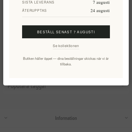
7 augusti
SISTA LEVERANS
Sifnos Keramisk Oliv- &
24 augusti
ÅTERUPPTAS
Förrättsskål - Handgjord Liten
Ø 12cm | Traditionell Grekisk
Keramik för Meze, Tapas &
BESTÄLL SENAST 7 AUGUSTI
Underhållning
EL2079
Se kollektionen
306,47 kr exkl moms
Butiken håller öppet — dina beställningar skickas när vi är
tillbaka.
Kategorier
Populära taggar
Information