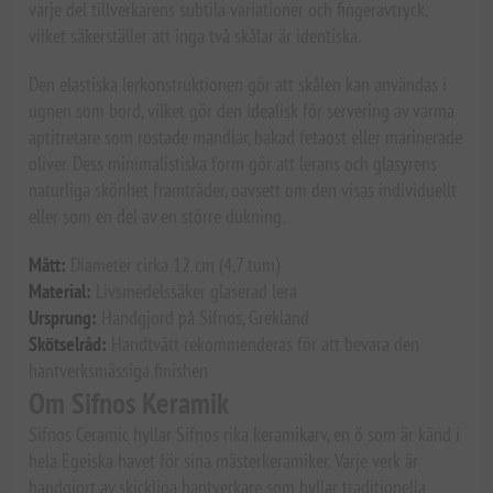
varje del tillverkarens subtila variationer och fingeravtryck,
vilket säkerställer att inga två skålar är identiska.
Den elastiska lerkonstruktionen gör att skålen kan användas i
ugnen som bord, vilket gör den idealisk för servering av varma
aptitretare som rostade mandlar, bakad fetaost eller marinerade
oliver. Dess minimalistiska form gör att lerans och glasyrens
naturliga skönhet framträder, oavsett om den visas individuellt
eller som en del av en större dukning.
Mått:
Diameter cirka 12 cm (4,7 tum)
Material:
Livsmedelssäker glaserad lera
Ursprung:
Handgjord på Sifnos, Grekland
Skötselråd:
Handtvätt rekommenderas för att bevara den
hantverksmässiga finishen
Om Sifnos Keramik
Sifnos Ceramic hyllar Sifnos rika keramikarv, en ö som är känd i
hela Egeiska havet för sina mästerkeramiker. Varje verk är
handgjort av skickliga hantverkare som hyllar traditionella