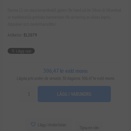
Denna 12 cm stora keramikskål gjuten för hand på ön Sifnos är tillverkad
av traditionella grekiska hantverkare för servering av oliver, kapris,
dippsåser och medelhavsrätter.
Artikelnr:
EL2079
306,47 kr exkl moms
Lägsta pris under de senaste 30 dagarna: 306,47 kr exkl moms
LÄGG I VARUKORG
Lägg i önskelistan
Tipsa en vän