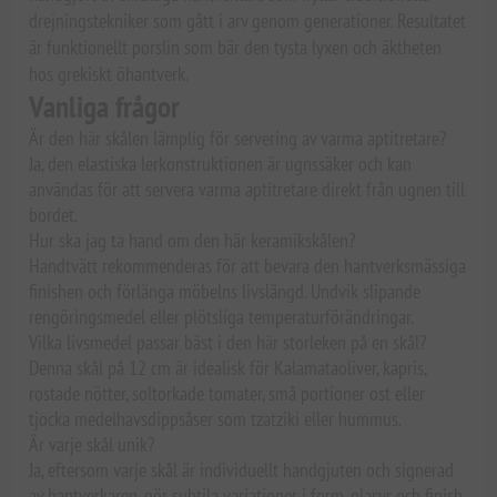
drejningstekniker som gått i arv genom generationer. Resultatet
är funktionellt porslin som bär den tysta lyxen och äktheten
hos grekiskt öhantverk.
Vanliga frågor
Är den här skålen lämplig för servering av varma aptitretare?
Ja, den elastiska lerkonstruktionen är ugnssäker och kan
användas för att servera varma aptitretare direkt från ugnen till
bordet.
Hur ska jag ta hand om den här keramikskålen?
Handtvätt rekommenderas för att bevara den hantverksmässiga
finishen och förlänga möbelns livslängd. Undvik slipande
rengöringsmedel eller plötsliga temperaturförändringar.
Vilka livsmedel passar bäst i den här storleken på en skål?
Denna skål på 12 cm är idealisk för Kalamataoliver, kapris,
rostade nötter, soltorkade tomater, små portioner ost eller
tjocka medelhavsdippsåser som tzatziki eller hummus.
Är varje skål unik?
Ja, eftersom varje skål är individuellt handgjuten och signerad
av hantverkaren, gör subtila variationer i form, glasyr och finish