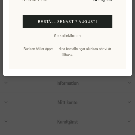
EL1790
EL1791
83,32 kr exkl moms
189,67 kr exkl moms
BESTÄLL SENAST 7 AUGUSTI
Kategorier
Se kollektionen
Populära taggar
Butiken håller öppet — dina beställningar skickas när vi är
tillbaka.
Information
Mitt konto
Kundtjänst