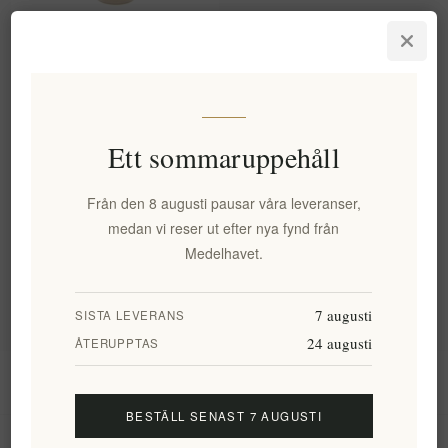
Bio Balsamicokrämglasyr Med
Apelsin 200 Ml
EL804
54,82 kr exkl moms
motsvarar 274,09 kr / 1 lt
Ett sommaruppehåll
Från den 8 augusti pausar våra leveranser,
Kategorier
medan vi reser ut efter nya fynd från
Medelhavet.
Populära taggar
7 augusti
SISTA LEVERANS
24 augusti
ÅTERUPPTAS
Information
BESTÄLL SENAST 7 AUGUSTI
Mitt konto