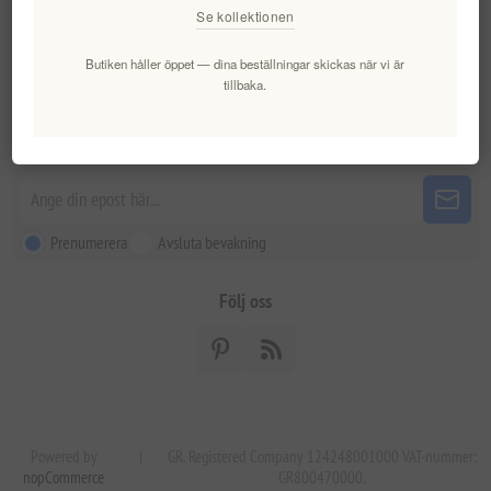
Se kollektionen
Butiken håller öppet — dina beställningar skickas när vi är
Kundtjänst
tillbaka.
Nyhetsbrev
Prenumerera
Avsluta bevakning
Följ oss
Powered by
|
GR. Registered Company 124248001000 VAT-nummer:
nopCommerce
GR800470000.