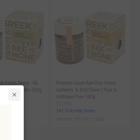
k Forest Honey - Rå,
Premium Greek Raw Pine Honey -
aturlig, 100% Ren 500g
Authentic & Rich Flavor | Pure &
Unfiltered Pure 500g
EL1794
kl moms
147,76 kr exkl moms
53 kr / 1 kg(s)
motsvarar 295,53 kr / 1 kg(s)