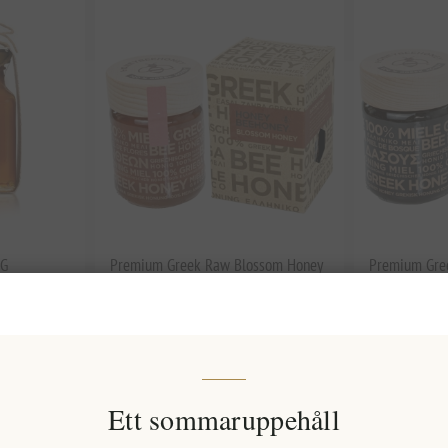
 G
Premium Greek Raw Blossom Honey
Premium Gree
– Pure, Natural, and Unfiltered 500g
Ekologisk, N
EL1792
EL1793
143,39 kr exkl moms
147,76 kr ex
)
motsvarar 286,77 kr / 1 kg(s)
motsvarar 295,
Ett sommaruppehåll