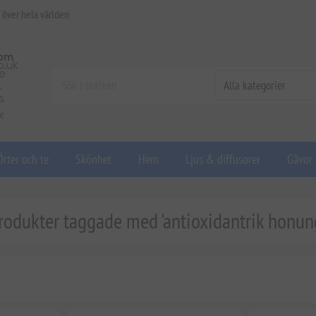
 över hela världen
Örter och te
Skönhet
Hem
Ljus & diffusorer
Gåvor
rodukter taggade med 'antioxidantrik honun