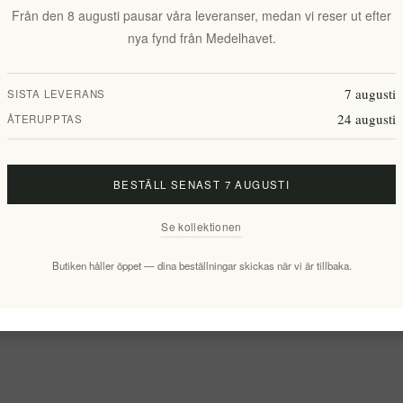
Från den 8 augusti pausar våra leveranser, medan vi reser ut efter
nya fynd från Medelhavet.
7 augusti
SISTA LEVERANS
24 augusti
ÅTERUPPTAS
BESTÄLL SENAST 7 AUGUSTI
Se kollektionen
Butiken håller öppet — dina beställningar skickas när vi är tillbaka.