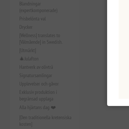
Blandningar
(expertkomponerade)
Prisbelönta val
Drycker
[Wellness] translates to
[Välmående] in Swedish.
[Utmärkt]
🎄Julafton
Hantverk av olivträ
Signatursamlingar
Upplevelser och gåvor
Exklusiv produktion i
begränsad upplaga
Alla hjärtans dag ❤️
[Den traditionella kretensiska
kosten]