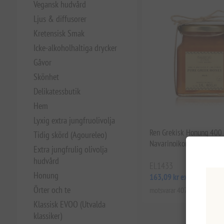
Vegansk hudvård
Ljus & diffusorer
Kretensisk Smak
Icke-alkoholhaltiga drycker
Gåvor
Skönhet
Delikatessbutik
Hem
Lyxig extra jungfruolivolja
Ren Grekisk Honung 400
Tidig skörd (Agoureleo)
Navarinoikoner
Extra jungfrulig olivolja
hudvård
EL1433
Honung
163,09 kr exkl moms
Örter och te
motsvarar 407,72 kr / 1 kg(s
Klassisk EVOO (Utvalda
klassiker)