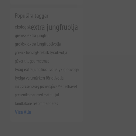
Populära taggar
extra jungfruolja
ekologisk
grekisk extra jungfru
grekisk extra jungfruolivolja
grekisk honung
Grekisk lyxolivolja
gåvor till gourmetmat
lyxig extra jungfruolivolja
lyxig olivolja
lyxiga varumärken för olivolja
mat presentkorg jul
matgåva
Medelhavet
presentkorgar med mat till jul
tandläkare rekommenderas
Visa Alla