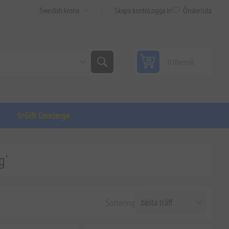
Skapa konto
Logga in
Önskelista
0 föremål
✨Gift Concierge
g'
Sortering