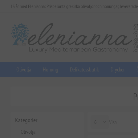
13 år med Elenianna: Prisbelönta grekiska olivoljor och honungar, levererade
Olivolja
Honung
Delikatessbutik
Drycker
P
Kategorier
Visa
Olivolja