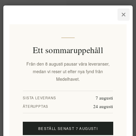
Aegina's Hantverk Premium
Pistagepesto – Rik, nötig,
gourmet-smak 180g
EL1813
131,35 kr exkl moms
Ett sommaruppehåll
motsvarar 729,70 kr / 1 kg(s)
Från den 8 augusti pausar våra leveranser,
Kategorier
medan vi reser ut efter nya fynd från
Medelhavet.
Populära taggar
7 augusti
SISTA LEVERANS
24 augusti
ÅTERUPPTAS
Information
BESTÄLL SENAST 7 AUGUSTI