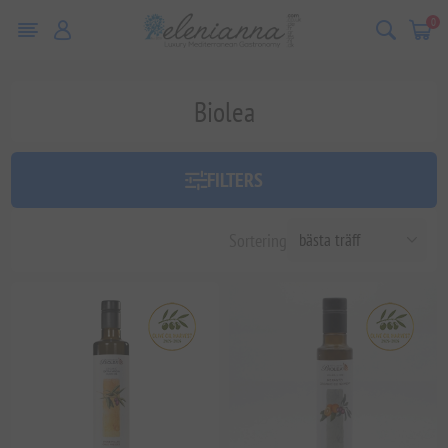
0
Biolea
FILTERS
Sortering