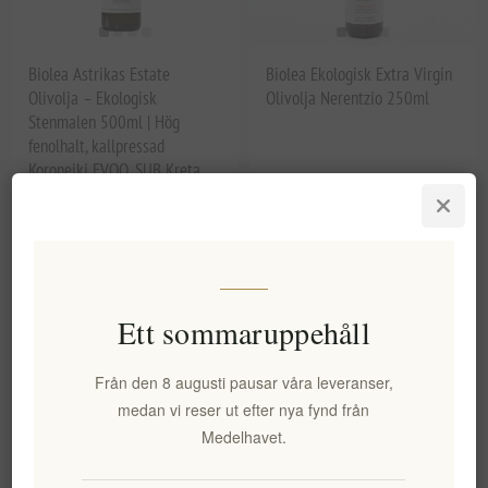
Biolea Astrikas Estate
Biolea Ekologisk Extra Virgin
Olivolja – Ekologisk
Olivolja Nerentzio 250ml
Stenmalen 500ml | Hög
fenolhalt, kallpressad
Koroneiki EVOO, SUB Kreta,
Hantverksmässig Single
Estate
EL1973
EL1984
185,71 kr exkl moms
108,15 kr exkl moms
motsvarar 371,42 kr / 1 lt
motsvarar 432,59 kr / 1 lt
Ett sommaruppehåll
Från den 8 augusti pausar våra leveranser,
medan vi reser ut efter nya fynd från
Medelhavet.