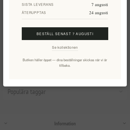
7 augusti
SISTA LEVERANS
24 augusti
ÅTERUPPTAS
Biolea Citron Ekologisk
Krydda 250ml
BESTÄLL SENAST 7 AUGUSTI
EL1985
108,15 kr exkl moms
Se kollektionen
motsvarar 0,43 kr / 1 ml
Butiken håller öppet — dina beställningar skickas när vi är
tillbaka.
Kategorier
Populära taggar
Information