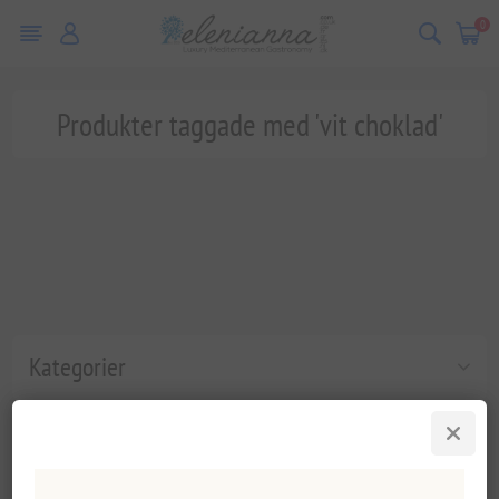
0
Produkter taggade med 'vit choklad'
Kategorier
Populära taggar