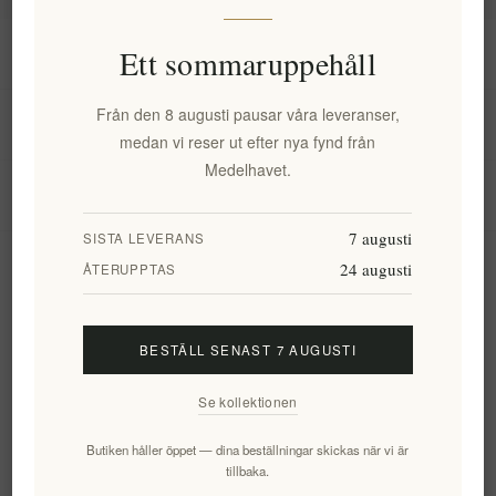
Information
Ett sommaruppehåll
Från den 8 augusti pausar våra leveranser,
Mitt konto
medan vi reser ut efter nya fynd från
Medelhavet.
Kundtjänst
7 augusti
SISTA LEVERANS
24 augusti
Nyhetsbrev
ÅTERUPPTAS
BESTÄLL SENAST 7 AUGUSTI
Prenumerera
Avsluta bevakning
Se kollektionen
Följ oss
Butiken håller öppet — dina beställningar skickas när vi är
tillbaka.