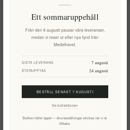
Information
Ett sommaruppehåll
Från den 8 augusti pausar våra leveranser,
Mitt konto
medan vi reser ut efter nya fynd från
Medelhavet.
Kundtjänst
7 augusti
SISTA LEVERANS
24 augusti
Nyhetsbrev
ÅTERUPPTAS
BESTÄLL SENAST 7 AUGUSTI
Prenumerera
Avsluta bevakning
Se kollektionen
Följ oss
Butiken håller öppet — dina beställningar skickas när vi är
tillbaka.