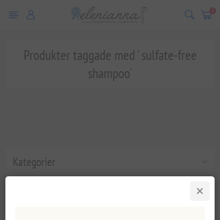
0
Produkter taggade med ' sulfate-free
shampoo'
Kategorier
Populära taggar