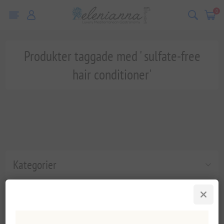
0
Produkter taggade med ' sulfate-free
hair conditioner'
Kategorier
Populära taggar