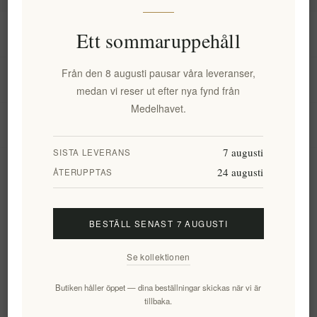
Information
Ett sommaruppehåll
Från den 8 augusti pausar våra leveranser,
Mitt konto
medan vi reser ut efter nya fynd från
Medelhavet.
Kundtjänst
7 augusti
SISTA LEVERANS
24 augusti
Nyhetsbrev
ÅTERUPPTAS
BESTÄLL SENAST 7 AUGUSTI
Prenumerera
Avsluta bevakning
Se kollektionen
Följ oss
Butiken håller öppet — dina beställningar skickas när vi är
tillbaka.