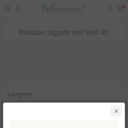
0
Produkter taggade med 'sked söt'
Kategorier
Populära taggar