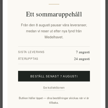
Information
Ett sommaruppehåll
Från den 8 augusti pausar våra leveranser,
Mitt konto
medan vi reser ut efter nya fynd från
Medelhavet.
Kundtjänst
7 augusti
SISTA LEVERANS
24 augusti
Nyhetsbrev
ÅTERUPPTAS
BESTÄLL SENAST 7 AUGUSTI
Prenumerera
Avsluta bevakning
Se kollektionen
Följ oss
Butiken håller öppet — dina beställningar skickas när vi är
tillbaka.