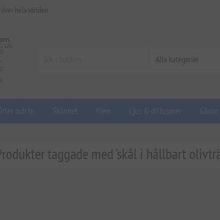
 över hela världen
Örter och te
Skönhet
Hem
Ljus & diffusorer
Gåvor
Produkter taggade med 'skål i hållbart olivträ