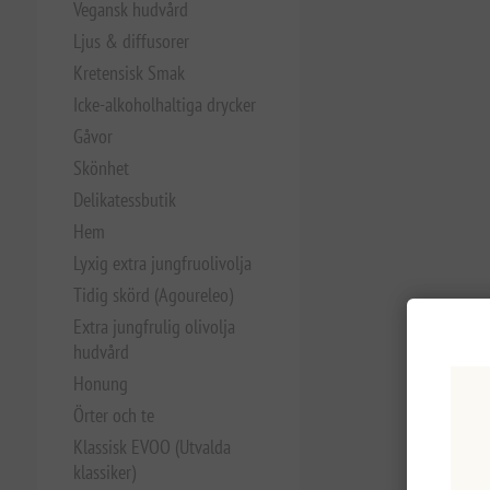
Vegansk hudvård
Ljus & diffusorer
Kretensisk Smak
Icke-alkoholhaltiga drycker
Gåvor
Skönhet
Delikatessbutik
Hem
Lyxig extra jungfruolivolja
Tidig skörd (Agoureleo)
Extra jungfrulig olivolja
hudvård
Honung
Örter och te
Klassisk EVOO (Utvalda
klassiker)