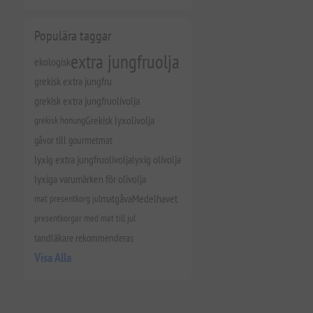
Populära taggar
extra jungfruolja
ekologisk
grekisk extra jungfru
grekisk extra jungfruolivolja
grekisk honung
Grekisk lyxolivolja
gåvor till gourmetmat
lyxig extra jungfruolivolja
lyxig olivolja
lyxiga varumärken för olivolja
mat presentkorg jul
matgåva
Medelhavet
presentkorgar med mat till jul
tandläkare rekommenderas
Visa Alla