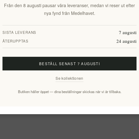
Från den 8 augusti pausar våra leveranser, medan vi reser ut efter
nya fynd från Medelhavet.
7 augusti
SISTA LEVERANS
24 augusti
ÅTERUPPTAS
BESTÄLL SENAST 7 AUGUSTI
Se kollektionen
Butiken håller öppet — dina beställningar skickas när vi är tillbaka.