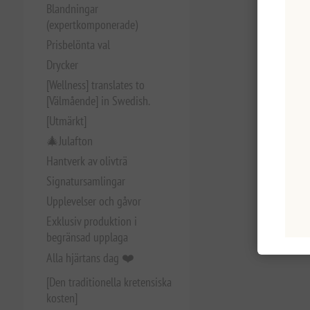
Blandningar
(expertkomponerade)
Prisbelönta val
Drycker
[Wellness] translates to
[Välmående] in Swedish.
[Utmärkt]
🎄Julafton
Hantverk av olivträ
Signatursamlingar
Upplevelser och gåvor
Exklusiv produktion i
begränsad upplaga
Alla hjärtans dag ❤️
[Den traditionella kretensiska
kosten]