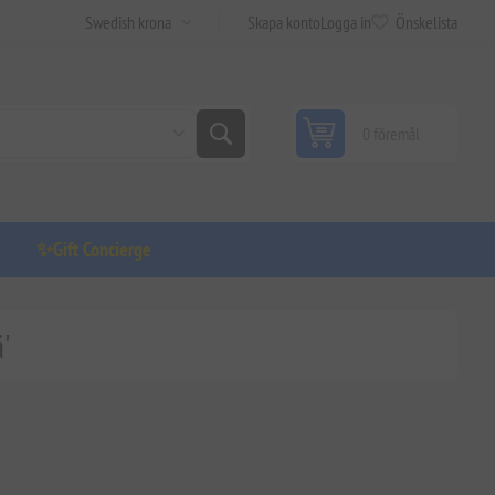
Skapa konto
Logga in
Önskelista
0 föremål
✨Gift Concierge
'