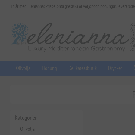
13 år med Elenianna: Prisbelönta grekiska olivoljor och honungar, levererade
Olivolja
Honung
Delikatessbutik
Drycker
Kategorier
Olivolja