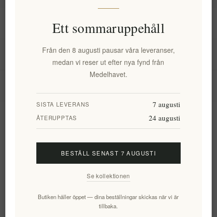
Information
Ett sommaruppehåll
Från den 8 augusti pausar våra leveranser,
Mitt konto
medan vi reser ut efter nya fynd från
Medelhavet.
Kundtjänst
7 augusti
SISTA LEVERANS
24 augusti
Nyhetsbrev
ÅTERUPPTAS
BESTÄLL SENAST 7 AUGUSTI
Prenumerera
Avsluta bevakning
Se kollektionen
Följ oss
Butiken håller öppet — dina beställningar skickas när vi är
tillbaka.