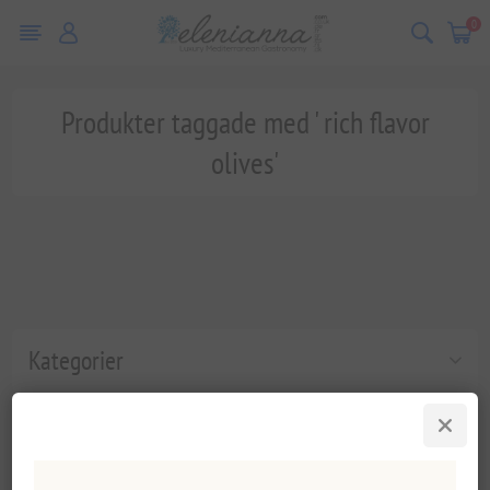
0
Produkter taggade med ' rich flavor
olives'
Kategorier
Populära taggar