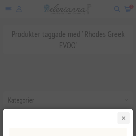
0
Produkter taggade med ' Rhodes Greek
EVOO'
Kategorier
Populära taggar