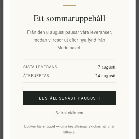
Information
Ett sommaruppehåll
Från den 8 augusti pausar våra leveranser,
Mitt konto
medan vi reser ut efter nya fynd från
Medelhavet.
Kundtjänst
7 augusti
SISTA LEVERANS
24 augusti
Nyhetsbrev
ÅTERUPPTAS
BESTÄLL SENAST 7 AUGUSTI
Prenumerera
Avsluta bevakning
Se kollektionen
Följ oss
Butiken håller öppet — dina beställningar skickas när vi är
tillbaka.