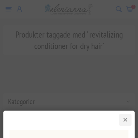
0
Produkter taggade med ' revitalizing
conditioner for dry hair'
Kategorier
Populära taggar