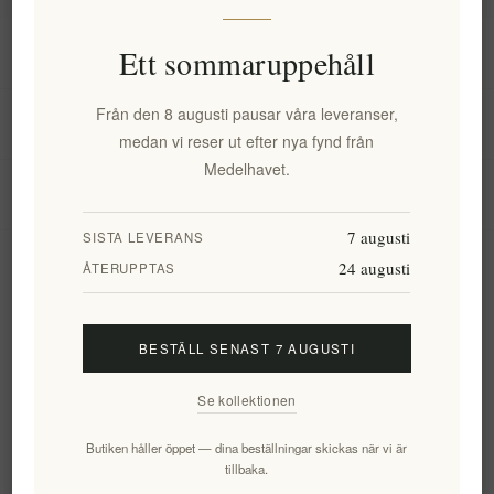
Information
Ett sommaruppehåll
Från den 8 augusti pausar våra leveranser,
Mitt konto
medan vi reser ut efter nya fynd från
Medelhavet.
Kundtjänst
7 augusti
SISTA LEVERANS
24 augusti
Nyhetsbrev
ÅTERUPPTAS
BESTÄLL SENAST 7 AUGUSTI
Prenumerera
Avsluta bevakning
Se kollektionen
Följ oss
Butiken håller öppet — dina beställningar skickas när vi är
tillbaka.