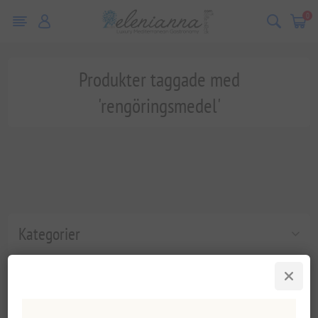
0
Produkter taggade med
'rengöringsmedel'
Kategorier
Populära taggar