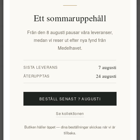
Information
Ett sommaruppehåll
Från den 8 augusti pausar våra leveranser,
Mitt konto
medan vi reser ut efter nya fynd från
Medelhavet.
Kundtjänst
7 augusti
SISTA LEVERANS
24 augusti
Nyhetsbrev
ÅTERUPPTAS
BESTÄLL SENAST 7 AUGUSTI
Prenumerera
Avsluta bevakning
Se kollektionen
Följ oss
Butiken håller öppet — dina beställningar skickas när vi är
tillbaka.