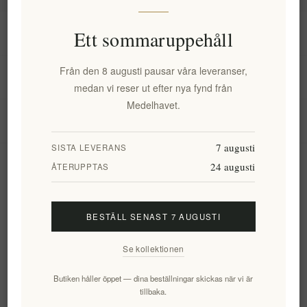
Information
Ett sommaruppehåll
Från den 8 augusti pausar våra leveranser,
Mitt konto
medan vi reser ut efter nya fynd från
Medelhavet.
Kundtjänst
7 augusti
SISTA LEVERANS
24 augusti
Nyhetsbrev
ÅTERUPPTAS
BESTÄLL SENAST 7 AUGUSTI
Prenumerera
Avsluta bevakning
Se kollektionen
Följ oss
Butiken håller öppet — dina beställningar skickas när vi är
tillbaka.