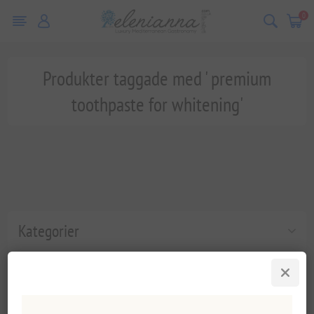
0
Produkter taggade med ' premium
toothpaste for whitening'
Kategorier
Populära taggar