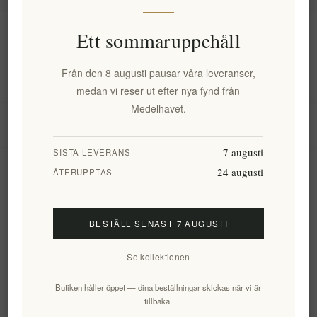
Information
Ett sommaruppehåll
Från den 8 augusti pausar våra leveranser,
Mitt konto
medan vi reser ut efter nya fynd från
Medelhavet.
Kundtjänst
7 augusti
SISTA LEVERANS
24 augusti
Nyhetsbrev
ÅTERUPPTAS
BESTÄLL SENAST 7 AUGUSTI
Prenumerera
Avsluta bevakning
Se kollektionen
Följ oss
Butiken håller öppet — dina beställningar skickas när vi är
tillbaka.