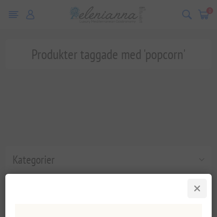
0
Produkter taggade med 'popcorn'
Kategorier
Populära taggar