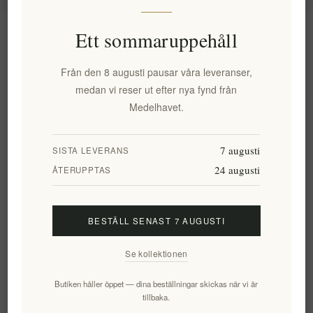
Information
Ett sommaruppehåll
Från den 8 augusti pausar våra leveranser,
Mitt konto
medan vi reser ut efter nya fynd från
Medelhavet.
Kundtjänst
7 augusti
SISTA LEVERANS
24 augusti
Nyhetsbrev
ÅTERUPPTAS
BESTÄLL SENAST 7 AUGUSTI
Prenumerera
Avsluta bevakning
Se kollektionen
Följ oss
Butiken håller öppet — dina beställningar skickas när vi är
tillbaka.