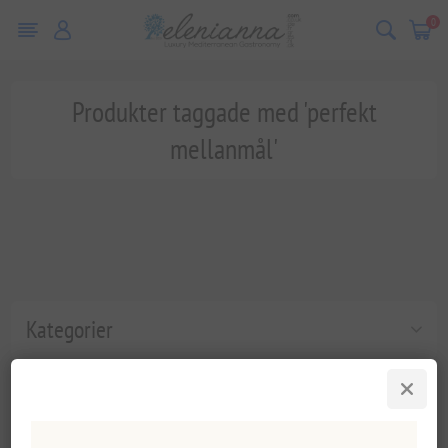
0
Produkter taggade med 'perfekt
mellanmål'
Kategorier
Populära taggar