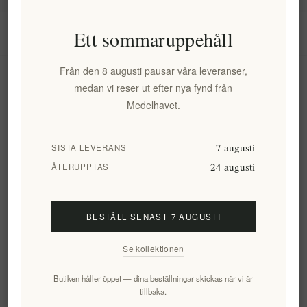
Information
Ett sommaruppehåll
Från den 8 augusti pausar våra leveranser,
Mitt konto
medan vi reser ut efter nya fynd från
Medelhavet.
Kundtjänst
7 augusti
SISTA LEVERANS
24 augusti
Nyhetsbrev
ÅTERUPPTAS
BESTÄLL SENAST 7 AUGUSTI
Prenumerera
Avsluta bevakning
Se kollektionen
Följ oss
Butiken håller öppet — dina beställningar skickas när vi är
tillbaka.