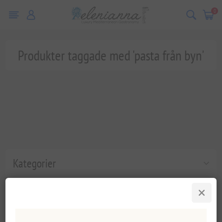
0
Produkter taggade med 'pasta från byn'
Kategorier
Populära taggar