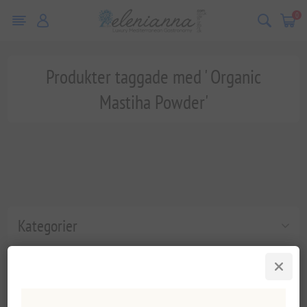
0
Produkter taggade med ' Organic
Mastiha Powder'
Kategorier
Populära taggar