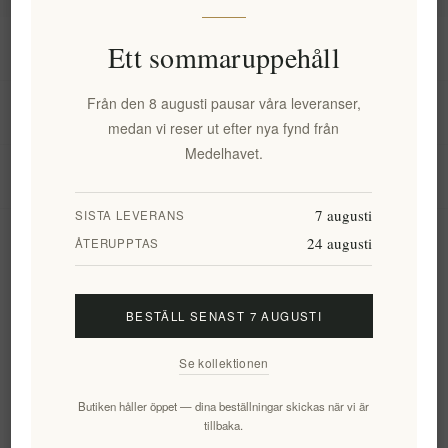
Information
Ett sommaruppehåll
Från den 8 augusti pausar våra leveranser,
Mitt konto
medan vi reser ut efter nya fynd från
Medelhavet.
Kundtjänst
7 augusti
SISTA LEVERANS
24 augusti
Nyhetsbrev
ÅTERUPPTAS
BESTÄLL SENAST 7 AUGUSTI
Prenumerera
Avsluta bevakning
Se kollektionen
Följ oss
Butiken håller öppet — dina beställningar skickas när vi är
tillbaka.