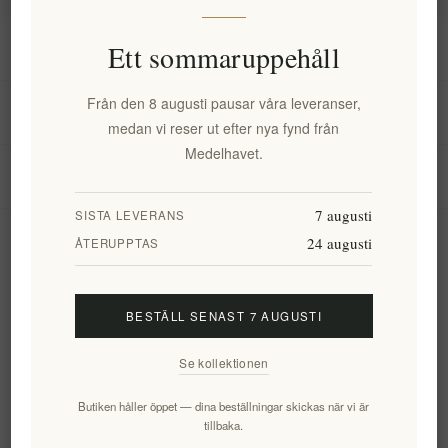
Information
Ett sommaruppehåll
Från den 8 augusti pausar våra leveranser,
Mitt konto
medan vi reser ut efter nya fynd från
Medelhavet.
Kundtjänst
7 augusti
SISTA LEVERANS
24 augusti
Nyhetsbrev
ÅTERUPPTAS
BESTÄLL SENAST 7 AUGUSTI
Prenumerera
Avsluta bevakning
Se kollektionen
Följ oss
Butiken håller öppet — dina beställningar skickas när vi är
tillbaka.