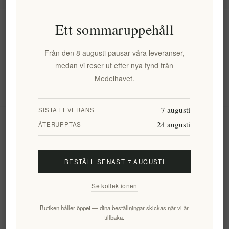
Information
Ett sommaruppehåll
Från den 8 augusti pausar våra leveranser,
Mitt konto
medan vi reser ut efter nya fynd från
Medelhavet.
Kundtjänst
7 augusti
SISTA LEVERANS
24 augusti
Nyhetsbrev
ÅTERUPPTAS
BESTÄLL SENAST 7 AUGUSTI
Prenumerera
Avsluta bevakning
Se kollektionen
Följ oss
Butiken håller öppet — dina beställningar skickas när vi är
tillbaka.