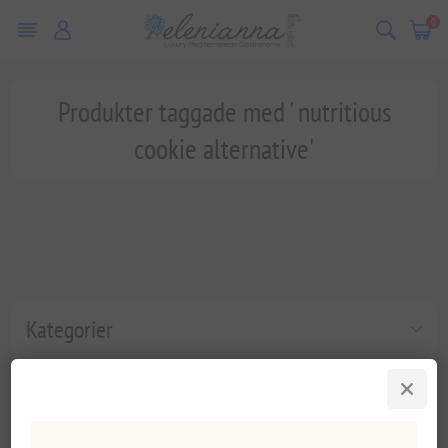
0
Produkter taggade med ' nutritious
cookie alternative'
Kategorier
Populära taggar